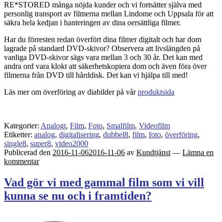
RE*STORED många nöjda kunder och vi fortsätter själva med
personlig transport av filmerna mellan Lindome och Uppsala för att
säkra hela kedjan i hanteringen av dina oersättliga filmer.
Har du förresten redan överfört dina filmer digitalt och har dom
lagrade på standard DVD-skivor? Observera att livslängden på
vanliga DVD-skivor sägs vara mellan 3 och 30 år. Det kan med
andra ord vara klokt att säkerhetskopiera dom och även föra över
filmerna från DVD till hårddisk. Det kan vi hjälpa till med!
Läs mer om överföring av diabilder på vår
produktsida
Kategorier:
Analogt
,
Film
,
Foto
,
Smalfilm
,
Videofilm
Etiketter:
analog
,
digitalisering
,
dubbel8
,
film
,
foto
,
överföring
,
single8
,
super8
,
video2000
Publicerad den
2016-11-06
2016-11-06
av
Kundtjänst
—
Lämna en
kommentar
Vad gör vi med gammal film som vi vill
kunna se nu och i framtiden?