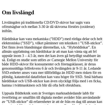
Om livslängd
Livslängden på traditionella CD/DVD-skivor har sagts vara
oförutsägbar och mellan 3-30 år då skivorna förstörs (oxiderar)
inifrån.
Hårddiskar kan vara mekaniska (”HDD”) med rörliga delar och helt
elektroniska (”SSD”), vilket påminner om tekniken i ”USB-stickor”.
Det finns även blandningar däremellan, s.k. “Hybriddiskar”. En
allmän uppfattning om hårddiskar är att man kan vänta sig att fel
uppstår inom 3 – 4.5 år, men det kan även gå betydligt snabbare än
så. Enligt en studie som utförs av Carnegie Mellon University för
både HDD-skivor för konsumenter och företagsklasser, är deras
genomsnittliga felfrekvens 6 år och livslängden är 9-11 år. Ledande
SSD-enheter anses vara mer tillförlitliga än HDD men risken för en
plötslig, katastrofal dataförlust kan vara högre för SSD. Små bärbara
hårddiskar och USB-stickor kan även olyckligt följa med i en ficka,
hamna i tvättmaskinen och blir då ofta helt obrukbara.
Uppsala Bildteknik som är Sveriges marknadsledande labb för
överföring av smalfilm till digitala medier avråder från användande
av ”USB-stickor” då erfarenheter är att de från en dag till annan kan