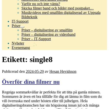
Varför nu och inte vänta?
Skicka filmer band och bilder med postpaket…
Musikvideos med smalfilm digitaliserad av Uppsala
Bildteknik
IT-Support
Priser
Expandera
Priser – digitalisering av smalfilm
undermeny
Priser – digitalisering av videoband
Priser – IT-Support
Nyheter
Evenemang
Etikett:
single8
Publicerad den
2024-05-29
av
Hesan Hevidsson
Överför dina filmer nu
Regniga sommarkvällar är perfekta för att titta på gamla minnen.
Sommaren är även ett bra tillfälle för dig att lämna in film som du
vill överraska med under hösten eller till julhelgen. Hela
digitaliseringsbranschen har sin högsäsong innan jul och många