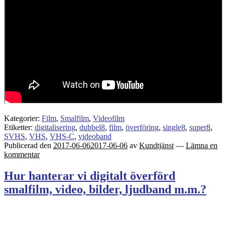
Kategorier:
Film
,
Smalfilm
,
Videofilm
Etiketter:
digitalisering
,
dubbel8
,
film
,
överföring
,
single8
,
super8
,
SVHS
,
VHS
,
VHS-C
,
videoband
Publicerad den
2017-06-06
2017-06-06
av
Kundtjänst
—
Lämna en
kommentar
Hur hanterar vi digitalt överförd
smalfilm, video, bilder, ljudband m.m.?