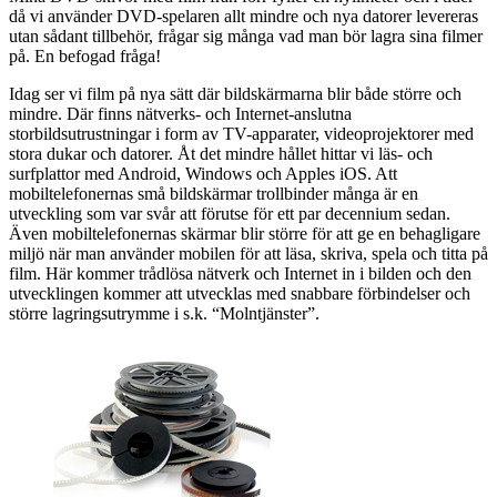
då vi använder DVD-spelaren allt mindre och nya datorer levereras
utan sådant tillbehör, frågar sig många vad man bör lagra sina filmer
på. En befogad fråga!
Idag ser vi film på nya sätt där bildskärmarna blir både större och
mindre. Där finns nätverks- och Internet-anslutna
storbildsutrustningar i form av TV-apparater, videoprojektorer med
stora dukar och datorer. Åt det mindre hållet hittar vi läs- och
surfplattor med Android, Windows och Apples iOS. Att
mobiltelefonernas små bildskärmar trollbinder många är en
utveckling som var svår att förutse för ett par decennium sedan.
Även mobiltelefonernas skärmar blir större för att ge en behagligare
miljö när man använder mobilen för att läsa, skriva, spela och titta på
film. Här kommer trådlösa nätverk och Internet in i bilden och den
utvecklingen kommer att utvecklas med snabbare förbindelser och
större lagringsutrymme i s.k. “Molntjänster”.