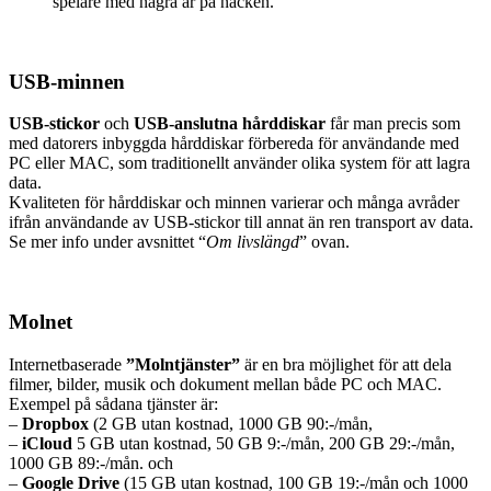
spelare med några år på nacken.
USB-minnen
USB-stickor
och
USB-anslutna hårddiskar
får man precis som
med datorers inbyggda hårddiskar förbereda för användande med
PC eller MAC, som traditionellt använder olika system för att lagra
data.
Kvaliteten för hårddiskar och minnen varierar och många avråder
ifrån användande av USB-stickor till annat än ren transport av data.
Se mer info under avsnittet “
Om livslängd
” ovan.
Molnet
Internetbaserade
”Molntjänster”
är en bra möjlighet för att dela
filmer, bilder, musik och dokument mellan både PC och MAC.
Exempel på sådana tjänster är:
–
Dropbox
(2 GB utan kostnad, 1000 GB 90:-/mån,
–
iCloud
5 GB utan kostnad, 50 GB 9:-/mån, 200 GB 29:-/mån,
1000 GB 89:-/mån. och
–
Google Drive
(15 GB utan kostnad, 100 GB 19:-/mån och 1000