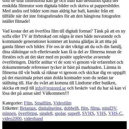
som de små filmrutorna kan ge och man kan dessutom spara ner
enskilda filmrutor som digitala bilder och skriva ut pappersbilder.
Med andra ord bilder som man aldrig har haft, kanske från ett
tillfälle när det inte fotograferades för att den hängivna fotografen
istället filmade!
Vad kostar det att överföra film till digitalt format? Tänk på att en ny
soffa eller TV är förbrukad om några år men både nuvarande och
kommande generationer kommer att kunna glädjas åt att titta på
gamla filmer och bilder. För oss är det viktigt att du och din familj,
dina släktingar och efterlevande kan få ta del av filmerna innan de
förstörs och att det sker med en positiv upplevelse avseende
överföringen. Därför anlitar vi de som vi genom vår erfarenhet och
dokumenterade referenser tycker är bäst på marknaden. Lämna in
filmerna till vår butik så räknar vi igenom och skickar dig en uppgift
på det maximala priset utan dolda kostnader som du sedan tar
ställning till. Har du svårt att komma till Lindome eller butiken,
skicka ett mejl till
info@restored.se
och beskriv vad du har så kan vi
lösa det på annat sätt! Välkommen!!!
Kategorier:
Film
,
Smalfilm
,
Videofilm
Etiketter:
Betamax
,
digitalisering
,
dubbel8
,
film
,
filma
,
miniDV
,
minnen
,
överföring
,
single8
,
spolar
,
super8
,
SVHS
,
VHS
,
VHS-C
,
video2000
,
videoband