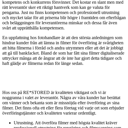
kompetens och konkurrens försvinner. Det kostar en slant men med
rätt leverantör sker ett riktigt hantverk som kan ge valuta för
pengarna. Just nu finns kompetensen och professionell utrustning
och mycket talar för att priserna blir högre i framtiden om efterfrågan
och beläggningen för leverantörerna minskar och dessa får även
svårt att upprätthålla kompetensen.
En uppfattning hos fotohandlare är att den största anledningen som
hindrar kunder från att lämna in filmer för överföring är svårigheten
att hitta filmerna i förråd och andra utrymmen eller att det är jobbigt
att gå till bankfacket. Bland de som har fått sina filmer digitaliserade
uttrycker många att de ångrar att de inte har gjort detta tidigare och
haft glädje av filmerna redan för länge sedan.
Hos oss på RE*STORED är kvaliteten viktigast och vi är
noggranna i valet av leverantör. Några av våra kunder har berättat
om vänner och bekanta som är missnöjda efter överföring av sina
filmer. Det finns ofta ett eller flera företag vid varje ort som erbjuder
överföringstjänster och kvaliteten varierar ordentligt.
Utrustning. Att överföra filmer med högsta kvalitet kräver
professionell utrustning för rengöring och filmscanning som