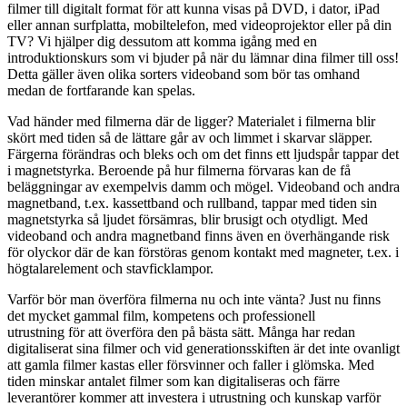
filmer till digitalt format för att kunna visas på DVD, i dator, iPad
eller annan surfplatta, mobiltelefon, med videoprojektor eller på din
TV? Vi hjälper dig dessutom att komma igång med en
introduktionskurs som vi bjuder på när du lämnar dina filmer till oss!
Detta gäller även olika sorters videoband som bör tas omhand
medan de fortfarande kan spelas.
Vad händer med filmerna där de ligger? Materialet i filmerna blir
skört med tiden så de lättare går av och limmet i skarvar släpper.
Färgerna förändras och bleks och om det finns ett ljudspår tappar det
i magnetstyrka. Beroende på hur filmerna förvaras kan de få
beläggningar av exempelvis damm och mögel. Videoband och andra
magnetband, t.ex. kassettband och rullband, tappar med tiden sin
magnetstyrka så ljudet försämras, blir brusigt och otydligt. Med
videoband och andra magnetband finns även en överhängande risk
för olyckor där de kan förstöras genom kontakt med magneter, t.ex. i
högtalarelement och stavficklampor.
Varför bör man överföra filmerna nu och inte vänta? Just nu finns
det mycket gammal film, kompetens och professionell
utrustning för att överföra den på bästa sätt. Många har redan
digitaliserat sina filmer och vid generationsskiften är det inte ovanligt
att gamla filmer kastas eller försvinner och faller i glömska. Med
tiden minskar antalet filmer som kan digitaliseras och färre
leverantörer kommer att investera i utrustning och kunskap varför