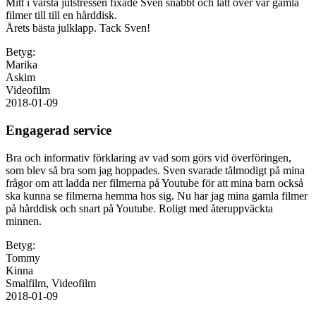
Mitt i värsta julstressen fixade Sven snabbt och lätt över vår gamla
filmer till till en hårddisk.
Årets bästa julklapp. Tack Sven!
Betyg:
Marika
Askim
Videofilm
2018-01-09
Engagerad service
Bra och informativ förklaring av vad som görs vid överföringen,
som blev så bra som jag hoppades. Sven svarade tålmodigt på mina
frågor om att ladda ner filmerna på Youtube för att mina barn också
ska kunna se filmerna hemma hos sig. Nu har jag mina gamla filmer
på hårddisk och snart på Youtube. Roligt med återuppväckta
minnen.
Betyg:
Tommy
Kinna
Smalfilm, Videofilm
2018-01-09