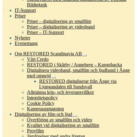
Bildteknik
IT-Support
Priser
Priser – digitalisering av smalfilm
Priser – digitalisering av videoband
Priser – IT-Support
Nyheter
Evenemang
Om RESTORED Scandinavia AB
Expandera
Vårt Credo
undermeny
RESTORED i Skårby / Anneberg – Kungsbacka
Digitalisera videoband, smalfilm och ljudband i Ånge
med omnejd
Expandera
RESTORED digitaliserar från Ånge via
undermeny
Ljungandalen till Sundsvall
Allmänna köp- och leveransvillkor
Integritetspolicy
Cookie Policy
Kameraupptagning
Digitalisering av film och ljud
Expandera
Överföring av smalfilm och video
undermeny
Kvalitet vid digitalisering av smalfilm
Provfilm
Jämförelser med andra företag