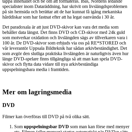
tappa innehållet och be om att formateras. Ibas, Nordens ledande
specialister inom Dataräddning, har skrivit om livslängdsproblemen
på sin hemsida och berättar att de har kunnat få igång mekaniska
hårddiskar som har fastnat efter att ha legat oanvända i 30 år.
Det paradoxala är att just DVD-skivor kan vara det media som
behåller data längst. Det finns DVD och CD-skivor med 24k guld
som motverkar oxidation och livslängden sägs av tillverkaren vara i
100 år. De DVD-skivor som erbjuds via oss på RE*STORED och
vår leverantör Uppsala Bildteknik har sådan arkivbeständighet. Det
som avgör den slutliga praktiska livslängden är naturligtvis även hur
länge DVD-spelare finns tillgängliga så att man kan spela DVD-
skivor och flytta data vidare till nya arkivbeständiga
uppspelningsbara media i framtiden.
Mer om lagringsmedia
DVD
Filmer kan överföras till DVD på två olika sätt.
Som
uppspelningsbar DVD
som man kan förse med menyer
etc. Filmen (eller menyer) startar automatiskt när DVD:n sätts