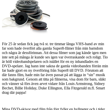
För 25 år sedan fick jag två st. tre timmar långa VHS-band av min
far som hade överfört alla gamla Super8-filmer från min barndom
och några år dessförinnan. Att dessa filmer som jag kände igen men
inte sett på många år kunde ses igen var överraskande och roligt. Tio
år höll videobandspelaren och istället för en ny inhandlades en
DVD-spelare. Jag hann inte sakna de gamla videobanden förrän min
far hade gjort en ny överföring från Super8 till DVD. Förutom att
där fanns film, hade min far även passat på att lägga in “sin” musik
som bakgrund. Genom att titta på filmerna, visa dom för barn, släkt
och vänner så förs även arvet vidare från Louis Armstrong, Sidney
Bechet, Billie Holiday, Duke Ellington, Ella Fitzgerald m.fl. Smart
drag där pappa!
Mina DVD-skivor med film från förr fyller en hyllmeter och i tider