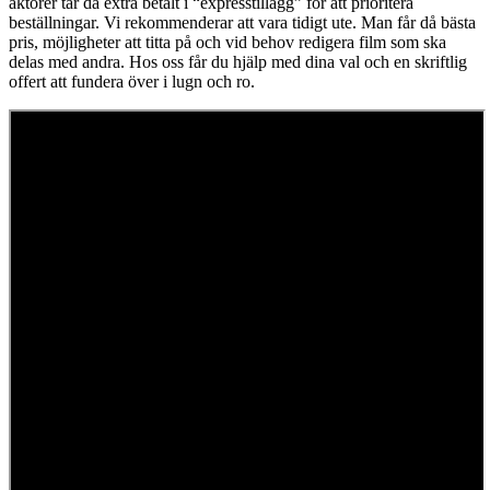
aktörer tar då extra betalt i “expresstillägg” för att prioritera
beställningar. Vi rekommenderar att vara tidigt ute. Man får då bästa
pris, möjligheter att titta på och vid behov redigera film som ska
delas med andra. Hos oss får du hjälp med dina val och en skriftlig
offert att fundera över i lugn och ro.