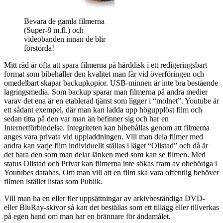
Bevara de gamla filmerna
(Super-8 m.fl.) och
videobanden innan de blir
förstörda!
Mitt råd är ofta att spara filmerna på hårddisk i ett redigeringsbart
format som bibehåller den kvalitet man får vid överföringen och
omedelbart skapar backupkopior. USB-minnen är inte bra bestående
lagringsmedia. Som backup sparar man filmerna på andra medier
varav det ena är en etablerad tjänst som ligger i “molnet”. Youtube är
ett sådant exempel, där man kan ladda upp högupplöst film och
sedan titta på den var man än befinner sig och har en
Internetförbindelse. Integriteten kan bibehållas genom att filmerna
anges vara privata vid uppladdningen. Vill man dela filmer med
andra kan varje film individuellt ställas i läget “Olistad” och då är
det bara den som man delar länken med som kan se filmen. Med
status Olistad och Privat kan filmerna inte sökas fram av obehöriga i
Youtubes databas. Om man vill att en film ska vara offentlig behöver
filmen istället listas som Publik.
Vill man ha en eller fler uppsättningar av arkivbeständiga DVD-
eller BluRay-skivor så kan det beställas som ett tillägg eller tillverkas
på egen hand om man har en brännare för ändamålet.