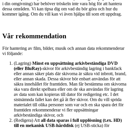
i din omgivning) har behöver tröskeln inte vara hög för att hantera
dessa områden. Vi kan tipsa dig om vad du bör göra och hur du
kommer igång. Om du vill kan vi även hjälpa till som ett uppdrag.
Vår rekommendation
För hantering av film, bilder, musik och annan data rekommenderar
vi följande:
(Lagring)
Minst en uppsättning arkivbeständiga DVD
(eller BluRay)
-skivor för arkivbeständig lagring i bankfack
eller annan säker plats där skivorna är säkra vid inbrott, brand,
eller annan skada. Dessa skivor bör enbart användas för att
säkra innehållet för framtiden. Man får bestämma om skivorna
ska vara direkt spelbara eller om de ska användas för lagring
av data som kan kopieras till dator för redigering etc. I det
sistnämnda fallet kan det gå åt fler skivor. Om du vill sprida
materialet till olika personer som var och en ska spara det för
framtiden rekommenderar vi fler uppsättningar
arkivbeständiga skivor, och
(Redigera) Att
all data sparas i full upplösning (t.ex. HD)
till en mekanisk USB-hårddisk
(ej USB-sticka) för