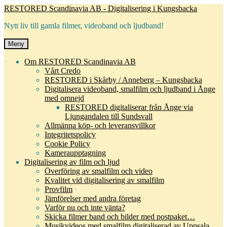
Hoppa
Hoppa
RESTORED Scandinavia AB - Digitalisering i Kungsbacka
till
till
Nytt liv till gamla filmer, videoband och ljudband!
navigering
innehåll
Meny
Om RESTORED Scandinavia AB
Vårt Credo
RESTORED i Skårby / Anneberg – Kungsbacka
Digitalisera videoband, smalfilm och ljudband i Ånge
med omnejd
RESTORED digitaliserar från Ånge via
Ljungandalen till Sundsvall
Allmänna köp- och leveransvillkor
Integritetspolicy
Cookie Policy
Kameraupptagning
Digitalisering av film och ljud
Överföring av smalfilm och video
Kvalitet vid digitalisering av smalfilm
Provfilm
Jämförelser med andra företag
Varför nu och inte vänta?
Skicka filmer band och bilder med postpaket…
Musikvideos med smalfilm digitaliserad av Uppsala