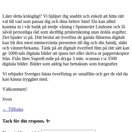
Låter detta krångligt? Vi hjälper dig snabbt och enkelt att hitta rätt
val till vad som passar dig och dina behov bäst! Du kan alltid
komma in i vår butik på tredje våning i Spinneriet Lindome och få
såväl personliga råd som skriftlig prisberäkning utan dolda avgifter.
Det bjuder vi på. Ditt beslut att överföra de gamla filmerna digitalt
kan bli den mest minnesvärda presenten till dig och din familj, släkt
och vänner/bekanta. Tänk på att digitalt överförd film på rätt sätt kan
ge 1000-tals digitala bilder att spara ner eller skriva ut papperskopior
från. Från liten Super8-rulle på dryga 3 min. scannas c:a 3500
digitala bilder. Bilder som aldrig har betraktats som fotografier.
Vi erbjuder Sveriges bästa överföring av smalfilm och ger de råd du
kan känna trygghet med.
Välkommen!
Sven
← Tillbaka
Tack för din respons. ✨