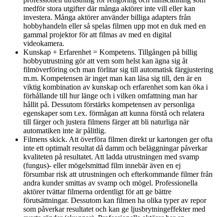
medför stora utgifter där många aktörer inte vill eller kan
investera. Många aktörer använder billiga adapters från
hobbyhandeln eller så spelas filmen upp mot en duk med en
gammal projektor för att filmas av med en digital
videokamera.
Kunskap + Erfarenhet = Kompetens. Tillgången på billig
hobbyutrustning gör att vem som helst kan ägna sig åt
filmöverföring och man förlitar sig till automatisk färgjustering
m.m. Kompetensen är inget man kan läsa sig till, den är en
viktig kombination av kunskap och erfarenhet som kan öka i
förhållande till hur länge och i vilken omfattning man har
hållit på. Dessutom förstärks kompetensen av personliga
egenskaper som t.ex. förmågan att kunna förstå och relatera
till färger och justera filmens färger att bli naturliga när
automatiken inte är pålitlig.
Filmens skick. Att överföra filmen direkt ur kartongen ger ofta
inte ett optimalt resultat då damm och beläggningar påverkar
kvaliteten på resultatet. Att ladda utrustningen med svamp
(fungus)- eller mögelsmittad film innebär även en ej
försumbar risk att utrustningen och efterkommande filmer från
andra kunder smittas av svamp och mögel. Professionella
aktörer tvättar filmerna ordentligt för att ge bättre
förutsättningar. Dessutom kan filmen ha olika typer av repor
som påverkar resultatet och kan ge ljusbrytningeffekter med