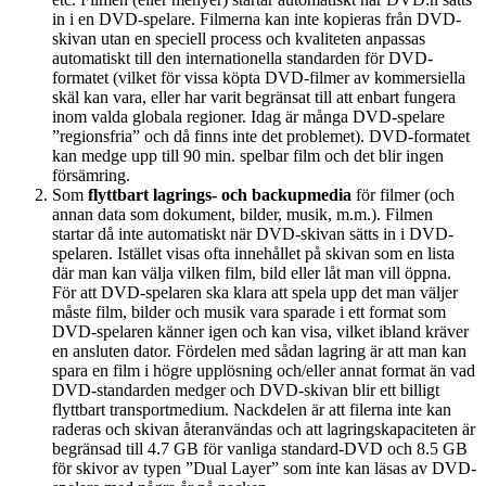
in i en DVD-spelare. Filmerna kan inte kopieras från DVD-
skivan utan en speciell process och kvaliteten anpassas
automatiskt till den internationella standarden för DVD-
formatet (vilket för vissa köpta DVD-filmer av kommersiella
skäl kan vara, eller har varit begränsat till att enbart fungera
inom valda globala regioner. Idag är många DVD-spelare
”regionsfria” och då finns inte det problemet). DVD-formatet
kan medge upp till 90 min. spelbar film och det blir ingen
försämring.
Som
flyttbart lagrings- och backupmedia
för filmer (och
annan data som dokument, bilder, musik, m.m.). Filmen
startar då inte automatiskt när DVD-skivan sätts in i DVD-
spelaren. Istället visas ofta innehållet på skivan som en lista
där man kan välja vilken film, bild eller låt man vill öppna.
För att DVD-spelaren ska klara att spela upp det man väljer
måste film, bilder och musik vara sparade i ett format som
DVD-spelaren känner igen och kan visa, vilket ibland kräver
en ansluten dator. Fördelen med sådan lagring är att man kan
spara en film i högre upplösning och/eller annat format än vad
DVD-standarden medger och DVD-skivan blir ett billigt
flyttbart transportmedium. Nackdelen är att filerna inte kan
raderas och skivan återanvändas och att lagringskapaciteten är
begränsad till 4.7 GB för vanliga standard-DVD och 8.5 GB
för skivor av typen ”Dual Layer” som inte kan läsas av DVD-