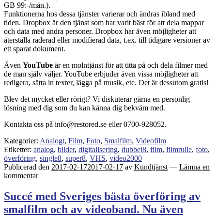
GB 99:-/mån.).
Funktionerna hos dessa tjänster varierar och ändras ibland med
tiden. Dropbox är den tjänst som har varit bäst för att dela mappar
och data med andra personer. Dropbox har även möjligheter att
återställa raderad eller modifierad data, t.ex. till tidigare versioner av
ett sparat dokument.
Även
YouTube
är en molntjänst för att titta på och dela filmer med
de man själv väljer. YouTube erbjuder även vissa möjligheter att
redigera, sätta in texter, lägga på musik, etc. Det är dessutom gratis!
Blev det mycket eller rörigt? Vi diskuterar gärna en personlig
lösning med dig som du kan känna dig bekväm med.
Kontakta oss på info@restored.se eller 0700-928052.
Kategorier:
Analogt
,
Film
,
Foto
,
Smalfilm
,
Videofilm
Etiketter:
analog
,
bilder
,
digitalisering
,
dubbel8
,
film
,
filmrulle
,
foto
,
överföring
,
single8
,
super8
,
VHS
,
video2000
Publicerad den
2017-02-17
2017-02-17
av
Kundtjänst
—
Lämna en
kommentar
Succé med Sveriges bästa överföring av
smalfilm och av videoband. Nu även