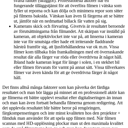
svarta ränder (skuggor). Professionella aktörer har en
fungerande tilläggstjänst för att överföra filmen i vätska som
fyller ut reporna och kan dölja och minimera repor som sitter
på filmens baksida. Vätskan kan även få färgerna att se bättre
ut, jämför när en nedmattad billack får vatten på sig.
Kamerans skick och förvaring. Givetvis är resultatet beroende
av förutsättningarna från filmandet. Att skärpan var inställd på
kameran, att objektivlocket inte var på, att linserna i kameran
inte var för smutsiga eller hade ett irriterande fladdrande
hårstrå framför sig, att ljusförhållandena var ok m.m. Vissa
filmer kom tillbaka från framkallningen med ett överraskande
resultat där alla färger var röda eller överdrivna åt något håll.
Ibland hade kameran legat för länge i solen, i en stekhet bil
eller filmen förvarats för varmt på annat sätt. Vissa tillverkares
filmer var även kända för att ge överdrivna färger åt något
håll.
Det finns alltså många faktorer som kan påverka det färdiga
resultatet och man bör lägga på minnet att en professionell aktör kan
ge filmerna ett bättre upplevt resultat efter digitaliseringen än innan
och man kan även fortsatt behandla filmerna genom redigering. Att
det upplevda resultatet blir bättre beror på rengöringen,
färgkompenseringen och inte minst kvaliteten hos den projektor +
filmduk man använder för att spela upp filmen med. När filmen
scannas med HD-upplösning plockar man ut den maximala kvalitet