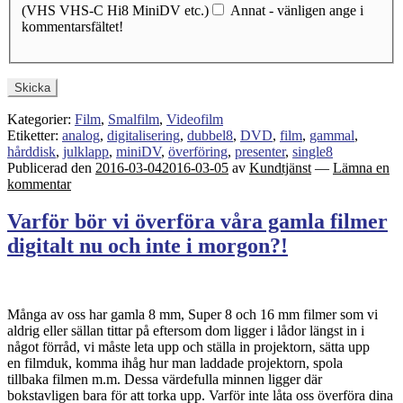
(VHS VHS-C Hi8 MiniDV etc.)
Annat - vänligen ange i
kommentarsfältet!
Skicka
Kategorier:
Film
,
Smalfilm
,
Videofilm
Etiketter:
analog
,
digitalisering
,
dubbel8
,
DVD
,
film
,
gammal
,
hårddisk
,
julklapp
,
miniDV
,
överföring
,
presenter
,
single8
Publicerad den
2016-03-04
2016-03-05
av
Kundtjänst
—
Lämna en
kommentar
Varför bör vi överföra våra gamla filmer
digitalt nu och inte i morgon?!
Många av oss har gamla 8 mm, Super 8 och 16 mm filmer som vi
aldrig eller sällan tittar på eftersom dom ligger i lådor längst in i
något förråd, vi måste leta upp och ställa in projektorn, sätta upp
en filmduk, komma ihåg hur man laddade projektorn, spola
tillbaka filmen m.m. Dessa värdefulla minnen ligger där
bokstavligen bara för att torka upp. Varför inte låta oss överföra dina