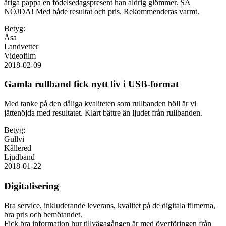
åriga pappa en födelsedagspresent han aldrig glömmer. SÅ
NÖJDA! Med både resultat och pris. Rekommenderas varmt.
Betyg:
Åsa
Landvetter
Videofilm
2018-02-09
Gamla rullband fick nytt liv i USB-format
Med tanke på den dåliga kvaliteten som rullbanden höll är vi
jättenöjda med resultatet. Klart bättre än ljudet från rullbanden.
Betyg:
Gullvi
Kållered
Ljudband
2018-01-22
Digitalisering
Bra service, inkluderande leverans, kvalitet på de digitala filmerna,
bra pris och bemötandet.
Fick bra information hur tillvägagången är med överföringen från