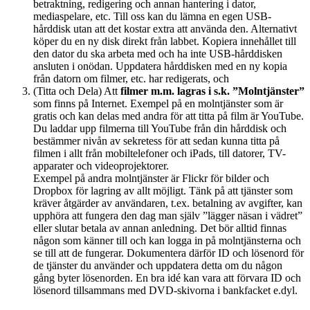
betraktning, redigering och annan hantering i dator,
mediaspelare, etc. Till oss kan du lämna en egen USB-
hårddisk utan att det kostar extra att använda den. Alternativt
köper du en ny disk direkt från labbet. Kopiera innehållet till
den dator du ska arbeta med och ha inte USB-hårddisken
ansluten i onödan. Uppdatera hårddisken med en ny kopia
från datorn om filmer, etc. har redigerats, och
(Titta och Dela) Att
filmer m.m. lagras i s.k. ”Molntjänster”
som finns på Internet. Exempel på en molntjänster som är
gratis och kan delas med andra för att titta på film är YouTube.
Du laddar upp filmerna till YouTube från din hårddisk och
bestämmer nivån av sekretess för att sedan kunna titta på
filmen i allt från mobiltelefoner och iPads, till datorer, TV-
apparater och videoprojektorer.
Exempel på andra molntjänster är Flickr för bilder och
Dropbox för lagring av allt möjligt. Tänk på att tjänster som
kräver åtgärder av användaren, t.ex. betalning av avgifter, kan
upphöra att fungera den dag man själv ”lägger näsan i vädret”
eller slutar betala av annan anledning. Det bör alltid finnas
någon som känner till och kan logga in på molntjänsterna och
se till att de fungerar. Dokumentera därför ID och lösenord för
de tjänster du använder och uppdatera detta om du någon
gång byter lösenorden. En bra idé kan vara att förvara ID och
lösenord tillsammans med DVD-skivorna i bankfacket e.dyl.