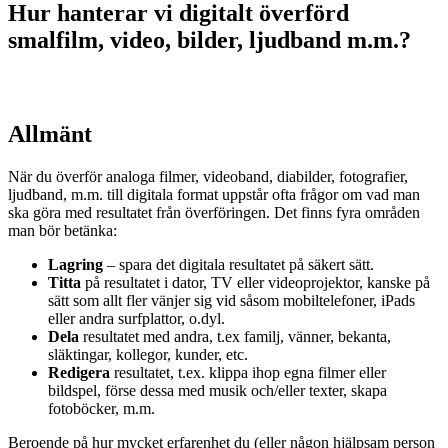
Hur hanterar vi digitalt överförd
smalfilm, video, bilder, ljudband m.m.?
Allmänt
När du överför analoga filmer, videoband, diabilder, fotografier,
ljudband, m.m. till digitala format uppstår ofta frågor om vad man
ska göra med resultatet från överföringen. Det finns fyra områden
man bör betänka:
Lagring
– spara det digitala resultatet på säkert sätt.
Titta
på resultatet i dator, TV eller videoprojektor, kanske på
sätt som allt fler vänjer sig vid såsom mobiltelefoner, iPads
eller andra surfplattor, o.dyl.
Dela
resultatet med andra, t.ex familj, vänner, bekanta,
släktingar, kollegor, kunder, etc.
Redigera
resultatet, t.ex. klippa ihop egna filmer eller
bildspel, förse dessa med musik och/eller texter, skapa
fotoböcker, m.m.
Beroende på hur mycket erfarenhet du (eller någon hjälpsam person