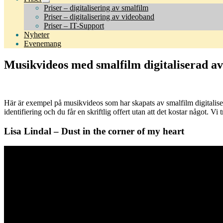
Expandera
Priser – digitalisering av smalfilm
undermeny
Priser – digitalisering av videoband
Priser – IT-Support
Nyheter
Evenemang
Musikvideos med smalfilm digitaliserad av
Här är exempel på musikvideos som har skapats av smalfilm digital
identifiering och du får en skriftlig offert utan att det kostar något. Vi
Lisa Lindal – Dust in the corner of my heart