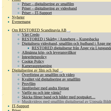
Priser – digitalisering av smalfilm
Priser – digitalisering av videoband
Priser – IT-Support
Nyheter
Evenemang
Om RESTORED Scandinavia AB
Expandera
Vårt Credo
undermeny
RESTORED i Skårby / Anneberg – Kungsbacka
Digitalisera videoband, smalfilm och ljudband i Ånge m
RESTORED digitaliserar från Ånge via Ljungandal
Allmänna köp- och leveransvillkor
Integritetspolicy
Cookie Policy
Kameraupptagning
Digitalisering av film och ljud
Expandera
Överföring av smalfilm och video
undermeny
Kvalitet vid digitalisering av smalfilm
Provfilm
Jämförelser med andra företag
Varför nu och inte vänta?
Skicka filmer band och bilder med postpaket…
Musikvideos med smalfilm digitaliserad av Uppsala Bild
IT-Support
Priser