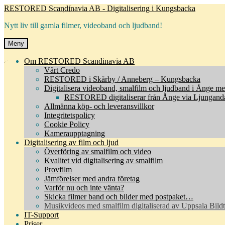
Hoppa
Hoppa
RESTORED Scandinavia AB - Digitalisering i Kungsbacka
till
till
Nytt liv till gamla filmer, videoband och ljudband!
navigering
innehåll
Meny
Om RESTORED Scandinavia AB
Vårt Credo
RESTORED i Skårby / Anneberg – Kungsbacka
Digitalisera videoband, smalfilm och ljudband i Ånge m
RESTORED digitaliserar från Ånge via Ljungandal
Allmänna köp- och leveransvillkor
Integritetspolicy
Cookie Policy
Kameraupptagning
Digitalisering av film och ljud
Överföring av smalfilm och video
Kvalitet vid digitalisering av smalfilm
Provfilm
Jämförelser med andra företag
Varför nu och inte vänta?
Skicka filmer band och bilder med postpaket…
Musikvideos med smalfilm digitaliserad av Uppsala Bild
IT-Support
Priser