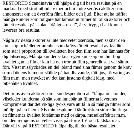
RESTORED Scandinavia vill hjälpa dig till bästa resultat på en
marknad med stort utbud av mer och mindre seriösa aktörer som
annonserar om att överföra film, bilder och ljud. Efter att ha träffat
många kunder som tidigare har lämnat in filmer till olika aktörer och
fått ett resultat på skalan “dåligt – uselt”, är vi trygga i att kunna
leverera bra resultat.
Några av dessa aktörer är inte medvetet oseriösa, men saknar den
kunskap och/eller erfarenhet som krävs för ett resultat av kvalitet
som står i proportion till kvaliteten hos den film som har lämnats för
digitalisering. Många kunder saknar egen kunskap om hur hög
kvalitet gamla filmer kan ha och tror att film generellt sett var sämre
förr. Visst misslyckades en del ibland med sina filmer genom de krav
som dåtidens kameror ställde på handhavande, rätt ljus, förvaring av
film m.m. men mycket av det kan justeras digitalt idag, med
bibehållen kvalitet.
Det finns även aktörer som i sin desperation att “fånga in” kunder,
vilseleder kunderna på sätt som innebär att filmerna levereras
komprimerat där det viktiga tycks vara att få in så många filmer som
möjligt på en liten USB minnespinne. Där är risken större än ringa
att filmernas kvalitet försämras med oskärpa, mosaikeffekter m.m.
om den redigeras och/eller visas på större TV och bildskärmar.
Där vill vi på RESTORED hjälpa dig till det bästa resultatet!