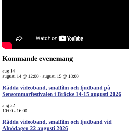
Kommande evenemang
aug
14
augusti 14 @ 12:00
-
augusti 15 @ 18:00
Rädda videoband, smalfilm och ljudband på
Sensommarfestivalen i Bräcke 14-15 augusti 2026
aug
22
10:00
-
16:00
Rädda videoband, smalfilm och ljudband vid
Alnödagen 22 augusti 2026