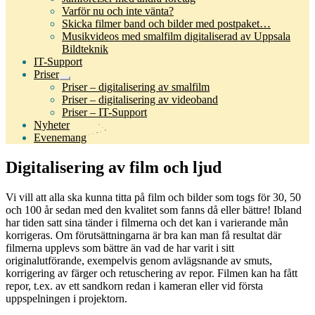
Varför nu och inte vänta?
Skicka filmer band och bilder med postpaket…
Musikvideos med smalfilm digitaliserad av Uppsala
Bildteknik
IT-Support
Priser
Expandera
Priser – digitalisering av smalfilm
undermeny
Priser – digitalisering av videoband
Priser – IT-Support
Nyheter
Evenemang
Digitalisering av film och ljud
Vi vill att alla ska kunna titta på film och bilder som togs för 30, 50
och 100 år sedan med den kvalitet som fanns då eller bättre! Ibland
har tiden satt sina tänder i filmerna och det kan i varierande mån
korrigeras. Om förutsättningarna är bra kan man få resultat där
filmerna upplevs som bättre än vad de har varit i sitt
originalutförande, exempelvis genom avlägsnande av smuts,
korrigering av färger och retuschering av repor. Filmen kan ha fått
repor, t.ex. av ett sandkorn redan i kameran eller vid första
uppspelningen i projektorn.