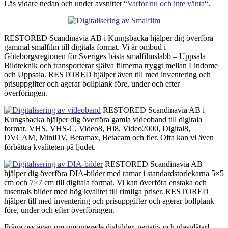
Läs vidare nedan och under avsnittet “
Varför nu och inte vänta
“.
RESTORED Scandinavia AB i Kungsbacka hjälper dig överföra
gammal smalfilm till digitala format. Vi är ombud i
Göteborgsregionen för Sveriges bästa smalfilmslabb – Uppsala
Bildteknik och transporterar själva filmerna tryggt mellan Lindome
och Uppsala. RESTORED hjälper även till med inventering och
prisuppgifter och agerar bollplank före, under och efter
överföringen.
RESTORED Scandinavia AB i
Kungsbacka hjälper dig överföra gamla videoband till digitala
format. VHS, VHS-C, Video8, Hi8, Video2000, Digital8,
DVCAM, MiniDV, Betamax, Betacam och fler. Ofta kan vi även
förbättra kvaliteten på ljudet.
RESTORED Scandinavia AB
hjälper dig överföra DIA-bilder med ramar i standardstorlekarna 5×5
cm och 7×7 cm till digitala format. Vi kan överföra enstaka och
tusentals bilder med hög kvalitet till rimliga priser. RESTORED
hjälper till med inventering och prisuppgifter och agerar bollplank
före, under och efter överföringen.
Fråga oss även om omonterade diabilder, negativ och glasplåtar!