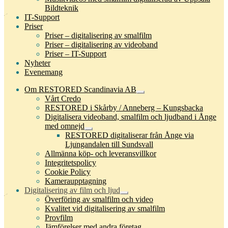
Bildteknik
IT-Support
Priser
Priser – digitalisering av smalfilm
Priser – digitalisering av videoband
Priser – IT-Support
Nyheter
Evenemang
Om RESTORED Scandinavia AB
Expandera
Vårt Credo
undermeny
RESTORED i Skårby / Anneberg – Kungsbacka
Digitalisera videoband, smalfilm och ljudband i Ånge
med omnejd
Expandera
RESTORED digitaliserar från Ånge via
undermeny
Ljungandalen till Sundsvall
Allmänna köp- och leveransvillkor
Integritetspolicy
Cookie Policy
Kameraupptagning
Digitalisering av film och ljud
Expandera
Överföring av smalfilm och video
undermeny
Kvalitet vid digitalisering av smalfilm
Provfilm
Jämförelser med andra företag