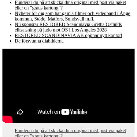
Funderar du på att skicka dina original med post via paket
eller en ”gratis kartong”?
Nyheter för dig som har gamla filmer och videoband i Ånge
kommun, Stöde, Matfors, Sundsvall m.fl.
Nu sponsrar RESTORED Scandinavia Gretha Östlinds
elitsatsning på judo mot OS i Los Angeles 2028
RESTORED SCANDINAVIA AB öppnar nytt kontor!
De försvunna diabilderna
Funderar du på att skicka dina original med post via paket
eller en ”gratis kartong”?