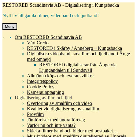
Hoppa
Hoppa
RESTORED Scandinavia AB - Digitalisering i Kungsbacka
till
till
Nytt liv till gamla filmer, videoband och ljudband!
navigering
innehåll
Meny
Om RESTORED Scandinavia AB
Vårt Credo
RESTORED i Skårby / Anneberg – Kungsbacka
Digitalisera videoband, smalfilm och ljudband i Ånge
med omnejd
RESTORED digitaliserar från Ånge via
Ljungandalen till Sundsvall
Allmänna köp- och leveransvillkor
Integritetspolicy
Cookie Policy
Kameraupptagning
Digitalisering av film och ljud
Överföring av smalfilm och video
Kvalitet vid digitalisering av smalfilm
Provfilm
Jämförelser med andra företag
Varför nu och inte vänta?
Skicka filmer band och bilder med postpaket…
Musikvideos med smalfilm digitaliserad av Uppsala