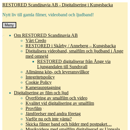
Hoppa
Hoppa
RESTORED Scandinavia AB - Digitalisering i Kungsbacka
till
till
Nytt liv till gamla filmer, videoband och ljudband!
navigering
innehåll
Meny
Om RESTORED Scandinavia AB
Vårt Credo
RESTORED i Skårby / Anneberg – Kungsbacka
Digitalisera videoband, smalfilm och ljudband i Ånge
med omnejd
RESTORED digitaliserar från Ånge via
Ljungandalen till Sundsvall
Allmänna köp- och leveransvillkor
Integritetspolicy
Cookie Policy
Kameraupptagning
Digitalisering av film och ljud
Överföring av smalfilm och video
Kvalitet vid digitalisering av smalfilm
Provfilm
Jämförelser med andra företag
Varför nu och inte vänta?
Skicka filmer band och bilder med postpaket…
Musikvideos med smalfilm digitaliserad av Uppsala