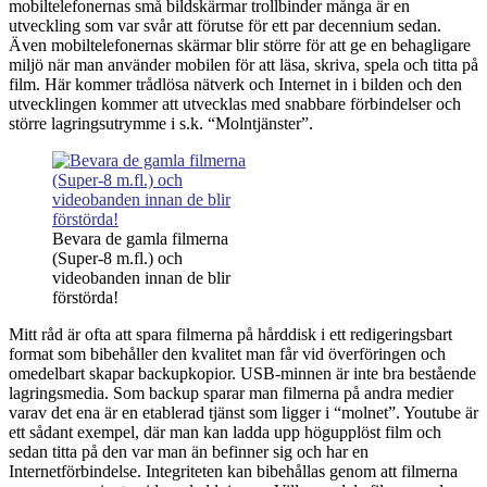
mobiltelefonernas små bildskärmar trollbinder många är en
utveckling som var svår att förutse för ett par decennium sedan.
Även mobiltelefonernas skärmar blir större för att ge en behagligare
miljö när man använder mobilen för att läsa, skriva, spela och titta på
film. Här kommer trådlösa nätverk och Internet in i bilden och den
utvecklingen kommer att utvecklas med snabbare förbindelser och
större lagringsutrymme i s.k. “Molntjänster”.
Bevara de gamla filmerna
(Super-8 m.fl.) och
videobanden innan de blir
förstörda!
Mitt råd är ofta att spara filmerna på hårddisk i ett redigeringsbart
format som bibehåller den kvalitet man får vid överföringen och
omedelbart skapar backupkopior. USB-minnen är inte bra bestående
lagringsmedia. Som backup sparar man filmerna på andra medier
varav det ena är en etablerad tjänst som ligger i “molnet”. Youtube är
ett sådant exempel, där man kan ladda upp högupplöst film och
sedan titta på den var man än befinner sig och har en
Internetförbindelse. Integriteten kan bibehållas genom att filmerna