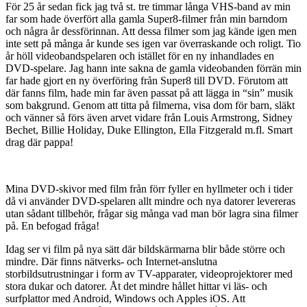
För 25 år sedan fick jag två st. tre timmar långa VHS-band av min
far som hade överfört alla gamla Super8-filmer från min barndom
och några år dessförinnan. Att dessa filmer som jag kände igen men
inte sett på många år kunde ses igen var överraskande och roligt. Tio
år höll videobandspelaren och istället för en ny inhandlades en
DVD-spelare. Jag hann inte sakna de gamla videobanden förrän min
far hade gjort en ny överföring från Super8 till DVD. Förutom att
där fanns film, hade min far även passat på att lägga in “sin” musik
som bakgrund. Genom att titta på filmerna, visa dom för barn, släkt
och vänner så förs även arvet vidare från Louis Armstrong, Sidney
Bechet, Billie Holiday, Duke Ellington, Ella Fitzgerald m.fl. Smart
drag där pappa!
Mina DVD-skivor med film från förr fyller en hyllmeter och i tider
då vi använder DVD-spelaren allt mindre och nya datorer levereras
utan sådant tillbehör, frågar sig många vad man bör lagra sina filmer
på. En befogad fråga!
Idag ser vi film på nya sätt där bildskärmarna blir både större och
mindre. Där finns nätverks- och Internet-anslutna
storbildsutrustningar i form av TV-apparater, videoprojektorer med
stora dukar och datorer. Åt det mindre hållet hittar vi läs- och
surfplattor med Android, Windows och Apples iOS. Att