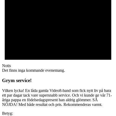
Notis
Det finns inga kommande evenemang.
Grym service!
Vilken lycka! En låda gamla Video8-band som fick nytt liv på bara
ett par dagar tack vare supersnabb service. Och vi kunde ge vår 71-
åriga pappa en födelsedagspresent han aldrig glömmer. SÅ
NÖJDA! Med både resultat och pris. Rekommenderas varmt.
Betyg: