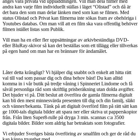
anges vara privata vid uppladdningen. Vill man dela filmer med
andra kan varje film individuellt ställas i läget “Olistad” och då är
det bara den som man delar länken med som kan se filmen. Med
status Olistad och Privat kan filmerna inte sökas fram av obehöriga i
Youtubes databas. Om man vill att en film ska vara offentlig behöver
filmen istället listas som Publik.
Vill man ha en eller fler uppsättningar av arkivbeständiga DVD-
eller BluRay-skivor så kan det beställas som ett tillägg eller tillverkas
på egen hand om man har en brännare för ändamålet.
Låter detta krångligt? Vi hjälper dig snabbt och enkelt att hitta rätt
val till vad som passar dig och dina behov bäst! Du kan alltid
komma in i vår butik på tredje våning i Spinneriet Lindome och få
såväl personliga råd som skriftlig prisberäkning utan dolda avgifter.
Det bjuder vi på. Ditt beslut att överföra de gamla filmerna digitalt
kan bli den mest minnesvärda presenten till dig och din familj, släkt
och vänner/bekanta. Tänk på att digitalt överförd film på rätt sätt kan
ge 1000-tals digitala bilder att spara ner eller skriva ut papperskopior
från. Från liten Super8-rulle på dryga 3 min. scannas c:a 3500
digitala bilder. Bilder som aldrig har betraktats som fotografier.
Vi erbjuder Sveriges bästa överföring av smalfilm och ger de råd du
kan känna trygghet med.