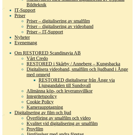
Bildteknik
IT-Support
Priser
Priser – digitalisering av smalfilm
Priser – digitalisering av videoband
Priser – IT-Support
Nyheter
Evenemang
Om RESTORED Scandinavia AB
Vårt Credo
RESTORED i Skårby / Anneberg – Kungsbacka
Digitalisera videoband, smalfilm och ljudband i Ånge
med omnejd
RESTORED digitaliserar från Ånge via
Ljungandalen till Sundsvall
Allmänna köp- och leveransvillkor
Integritetspolicy
Cookie Policy
Kameraupptagning
Digitalisering av film och ljud
Överföring av smalfilm och video
Kvalitet vid digitalisering av smalfilm
Provfilm
Jämförelser med andra företag