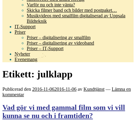
Varför nu och inte vänta?
Skicka filmer band och bilder med postpaket…
Musikvideos med smalfilm digitaliserad av Uppsala
Bildteknik
IT-Support
Priser
Priser – digitalisering av smalfilm
Priser – digitalisering av videoband
Priser – IT-Support
Nyheter
Evenemang
Etikett:
julklapp
Publicerad den
2016-11-06
2016-11-06
av
Kundtjänst
—
Lämna en
kommentar
Vad gör vi med gammal film som vi vill
kunna se nu och i framtiden?