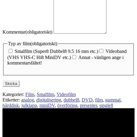
Kommentar
(obligatoriskt)
Typ av film
(obligatoriskt)
Smalfilm (Super8 Dubbel8 9.5 16 mm etc.)
Videoband
(VHS VHS-C Hi8 MiniDV etc.)
Annat - vänligen ange i
kommentarsfältet!
Skicka
Kategorier:
Film
,
Smalfilm
,
Videofilm
Etiketter:
analog
,
digitalisering
,
dubbel8
,
DVD
,
film
,
gammal
,
hårddisk
,
julklapp
,
miniDV
,
överföring
,
presenter
,
single8