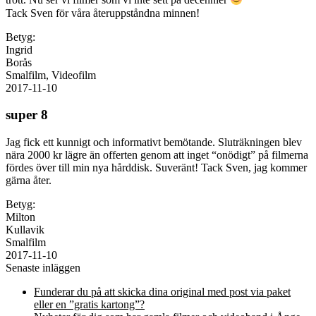
trott. Nu ser vi filmer som vi inte sett på decennier
Tack Sven för våra återuppståndna minnen!
Betyg:
Ingrid
Borås
Smalfilm, Videofilm
2017-11-10
super 8
Jag fick ett kunnigt och informativt bemötande. Sluträkningen blev
nära 2000 kr lägre än offerten genom att inget “onödigt” på filmerna
fördes över till min nya hårddisk. Suveränt! Tack Sven, jag kommer
gärna åter.
Betyg:
Milton
Kullavik
Smalfilm
2017-11-10
Senaste inläggen
Funderar du på att skicka dina original med post via paket
eller en ”gratis kartong”?