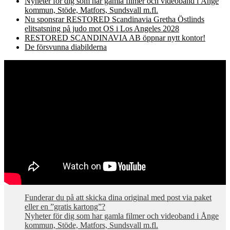
Nyheter för dig som har gamla filmer och videoband i Ånge
kommun, Stöde, Matfors, Sundsvall m.fl.
Nu sponsrar RESTORED Scandinavia Gretha Östlinds
elitsatsning på judo mot OS i Los Angeles 2028
RESTORED SCANDINAVIA AB öppnar nytt kontor!
De försvunna diabilderna
Funderar du på att skicka dina original med post via paket
eller en ”gratis kartong”?
Nyheter för dig som har gamla filmer och videoband i Ånge
kommun, Stöde, Matfors, Sundsvall m.fl.