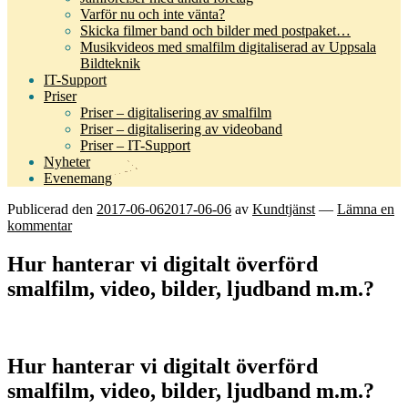
Varför nu och inte vänta?
Skicka filmer band och bilder med postpaket…
Musikvideos med smalfilm digitaliserad av Uppsala
Bildteknik
IT-Support
Priser
Priser – digitalisering av smalfilm
Priser – digitalisering av videoband
Priser – IT-Support
Nyheter
Evenemang
Publicerad den
2017-06-06
2017-06-06
av
Kundtjänst
—
Lämna en
kommentar
Hur hanterar vi digitalt överförd
smalfilm, video, bilder, ljudband m.m.?
Hur hanterar vi digitalt överförd
smalfilm, video, bilder, ljudband m.m.?