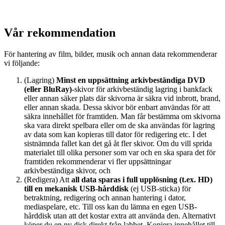
Vår rekommendation
För hantering av film, bilder, musik och annan data rekommenderar
vi följande:
(Lagring)
Minst en uppsättning arkivbeständiga DVD
(eller BluRay)
-skivor för arkivbeständig lagring i bankfack
eller annan säker plats där skivorna är säkra vid inbrott, brand,
eller annan skada. Dessa skivor bör enbart användas för att
säkra innehållet för framtiden. Man får bestämma om skivorna
ska vara direkt spelbara eller om de ska användas för lagring
av data som kan kopieras till dator för redigering etc. I det
sistnämnda fallet kan det gå åt fler skivor. Om du vill sprida
materialet till olika personer som var och en ska spara det för
framtiden rekommenderar vi fler uppsättningar
arkivbeständiga skivor, och
(Redigera) Att
all data sparas i full upplösning (t.ex. HD)
till en mekanisk USB-hårddisk
(ej USB-sticka) för
betraktning, redigering och annan hantering i dator,
mediaspelare, etc. Till oss kan du lämna en egen USB-
hårddisk utan att det kostar extra att använda den. Alternativt
köper du en ny disk direkt från labbet. Kopiera innehållet till