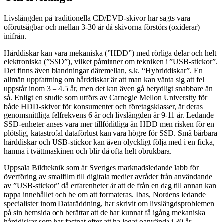
Livslängden på traditionella CD/DVD-skivor har sagts vara
oförutsägbar och mellan 3-30 år då skivorna förstörs (oxiderar)
inifrån.
Hårddiskar kan vara mekaniska (”HDD”) med rörliga delar och helt
elektroniska (”SSD”), vilket påminner om tekniken i ”USB-stickor”.
Det finns även blandningar däremellan, s.k. “Hybriddiskar”. En
allmän uppfattning om hårddiskar är att man kan vänta sig att fel
uppstår inom 3 – 4.5 år, men det kan även gå betydligt snabbare än
så. Enligt en studie som utförs av Carnegie Mellon University för
både HDD-skivor för konsumenter och företagsklasser, är deras
genomsnittliga felfrekvens 6 år och livslängden är 9-11 år. Ledande
SSD-enheter anses vara mer tillförlitliga än HDD men risken för en
plötslig, katastrofal dataförlust kan vara högre för SSD. Små bärbara
hårddiskar och USB-stickor kan även olyckligt följa med i en ficka,
hamna i tvättmaskinen och blir då ofta helt obrukbara.
Uppsala Bildteknik som är Sveriges marknadsledande labb för
överföring av smalfilm till digitala medier avråder från användande
av ”USB-stickor” då erfarenheter är att de från en dag till annan kan
tappa innehållet och be om att formateras. Ibas, Nordens ledande
specialister inom Dataräddning, har skrivit om livslängdsproblemen
på sin hemsida och berättar att de har kunnat få igång mekaniska
hårddiskar som har fastnat efter att ha legat oanvända i 30 år.