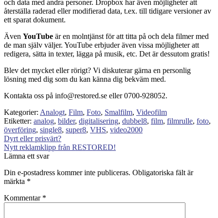
och data med andra personer. Dropbox har även möjligheter att
återställa raderad eller modifierad data, t.ex. till tidigare versioner av
ett sparat dokument.
Även
YouTube
är en molntjänst för att titta på och dela filmer med
de man själv väljer. YouTube erbjuder även vissa möjligheter att
redigera, sätta in texter, lägga på musik, etc. Det är dessutom gratis!
Blev det mycket eller rörigt? Vi diskuterar gärna en personlig
lösning med dig som du kan känna dig bekväm med.
Kontakta oss på info@restored.se eller 0700-928052.
Kategorier:
Analogt
,
Film
,
Foto
,
Smalfilm
,
Videofilm
Etiketter:
analog
,
bilder
,
digitalisering
,
dubbel8
,
film
,
filmrulle
,
foto
,
överföring
,
single8
,
super8
,
VHS
,
video2000
Inläggsnavigering
Föregående
Dyrt eller prisvärt?
inlägg:
Nästa
Nytt reklamklipp från RESTORED!
inlägg:
Lämna ett svar
Din e-postadress kommer inte publiceras.
Obligatoriska fält är
märkta
*
Kommentar
*