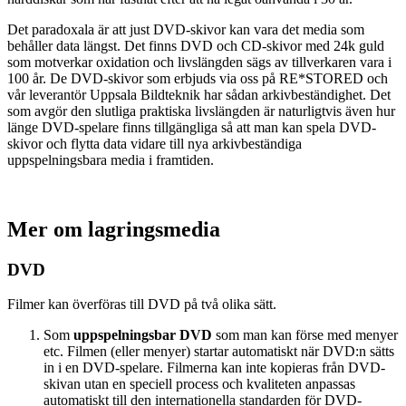
Det paradoxala är att just DVD-skivor kan vara det media som
behåller data längst. Det finns DVD och CD-skivor med 24k guld
som motverkar oxidation och livslängden sägs av tillverkaren vara i
100 år. De DVD-skivor som erbjuds via oss på RE*STORED och
vår leverantör Uppsala Bildteknik har sådan arkivbeständighet. Det
som avgör den slutliga praktiska livslängden är naturligtvis även hur
länge DVD-spelare finns tillgängliga så att man kan spela DVD-
skivor och flytta data vidare till nya arkivbeständiga
uppspelningsbara media i framtiden.
Mer om lagringsmedia
DVD
Filmer kan överföras till DVD på två olika sätt.
Som
uppspelningsbar DVD
som man kan förse med menyer
etc. Filmen (eller menyer) startar automatiskt när DVD:n sätts
in i en DVD-spelare. Filmerna kan inte kopieras från DVD-
skivan utan en speciell process och kvaliteten anpassas
automatiskt till den internationella standarden för DVD-