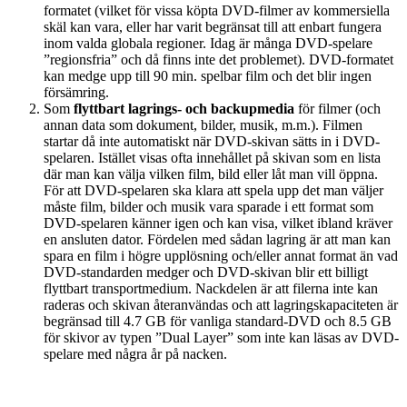
formatet (vilket för vissa köpta DVD-filmer av kommersiella
skäl kan vara, eller har varit begränsat till att enbart fungera
inom valda globala regioner. Idag är många DVD-spelare
”regionsfria” och då finns inte det problemet). DVD-formatet
kan medge upp till 90 min. spelbar film och det blir ingen
försämring.
Som
flyttbart lagrings- och backupmedia
för filmer (och
annan data som dokument, bilder, musik, m.m.). Filmen
startar då inte automatiskt när DVD-skivan sätts in i DVD-
spelaren. Istället visas ofta innehållet på skivan som en lista
där man kan välja vilken film, bild eller låt man vill öppna.
För att DVD-spelaren ska klara att spela upp det man väljer
måste film, bilder och musik vara sparade i ett format som
DVD-spelaren känner igen och kan visa, vilket ibland kräver
en ansluten dator. Fördelen med sådan lagring är att man kan
spara en film i högre upplösning och/eller annat format än vad
DVD-standarden medger och DVD-skivan blir ett billigt
flyttbart transportmedium. Nackdelen är att filerna inte kan
raderas och skivan återanvändas och att lagringskapaciteten är
begränsad till 4.7 GB för vanliga standard-DVD och 8.5 GB
för skivor av typen ”Dual Layer” som inte kan läsas av DVD-
spelare med några år på nacken.