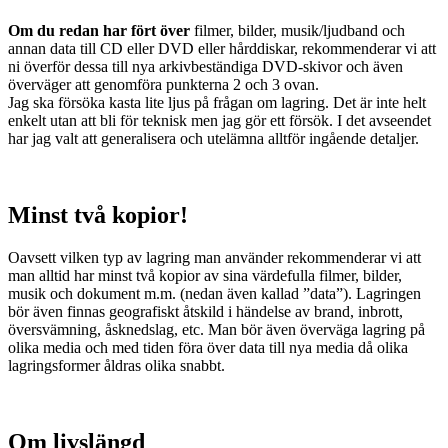
Om du redan har fört över
filmer, bilder, musik/ljudband och
annan data till CD eller DVD eller hårddiskar, rekommenderar vi att
ni överför dessa till nya arkivbeständiga DVD-skivor och även
överväger att genomföra punkterna 2 och 3 ovan.
Jag ska försöka kasta lite ljus på frågan om lagring. Det är inte helt
enkelt utan att bli för teknisk men jag gör ett försök. I det avseendet
har jag valt att generalisera och utelämna alltför ingående detaljer.
Minst två kopior!
Oavsett vilken typ av lagring man använder rekommenderar vi att
man alltid har minst två kopior av sina värdefulla filmer, bilder,
musik och dokument m.m. (nedan även kallad ”data”). Lagringen
bör även finnas geografiskt åtskild i händelse av brand, inbrott,
översvämning, åsknedslag, etc. Man bör även överväga lagring på
olika media och med tiden föra över data till nya media då olika
lagringsformer åldras olika snabbt.
Om livslängd