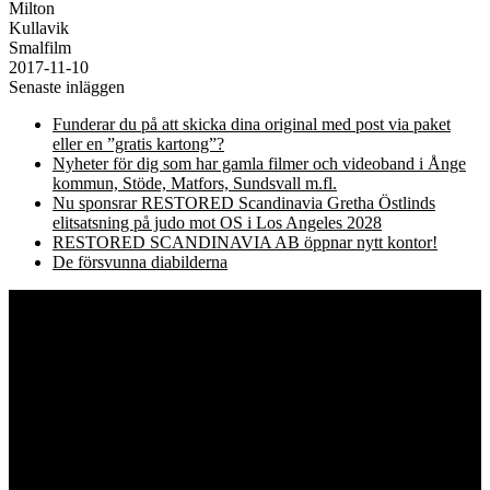
Milton
Kullavik
Smalfilm
2017-11-10
Senaste inläggen
Funderar du på att skicka dina original med post via paket
eller en ”gratis kartong”?
Nyheter för dig som har gamla filmer och videoband i Ånge
kommun, Stöde, Matfors, Sundsvall m.fl.
Nu sponsrar RESTORED Scandinavia Gretha Östlinds
elitsatsning på judo mot OS i Los Angeles 2028
RESTORED SCANDINAVIA AB öppnar nytt kontor!
De försvunna diabilderna