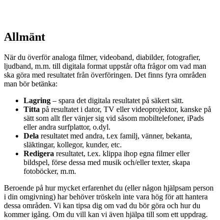
Allmänt
När du överför analoga filmer, videoband, diabilder, fotografier,
ljudband, m.m. till digitala format uppstår ofta frågor om vad man
ska göra med resultatet från överföringen. Det finns fyra områden
man bör betänka:
Lagring
– spara det digitala resultatet på säkert sätt.
Titta
på resultatet i dator, TV eller videoprojektor, kanske på
sätt som allt fler vänjer sig vid såsom mobiltelefoner, iPads
eller andra surfplattor, o.dyl.
Dela
resultatet med andra, t.ex familj, vänner, bekanta,
släktingar, kollegor, kunder, etc.
Redigera
resultatet, t.ex. klippa ihop egna filmer eller
bildspel, förse dessa med musik och/eller texter, skapa
fotoböcker, m.m.
Beroende på hur mycket erfarenhet du (eller någon hjälpsam person
i din omgivning) har behöver tröskeln inte vara hög för att hantera
dessa områden. Vi kan tipsa dig om vad du bör göra och hur du
kommer igång. Om du vill kan vi även hjälpa till som ett uppdrag.