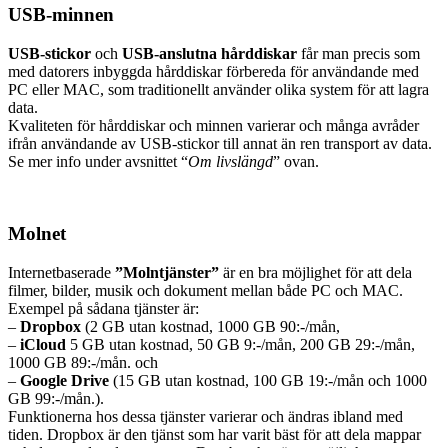
USB-minnen
USB-stickor
och
USB-anslutna hårddiskar
får man precis som
med datorers inbyggda hårddiskar förbereda för användande med
PC eller MAC, som traditionellt använder olika system för att lagra
data.
Kvaliteten för hårddiskar och minnen varierar och många avråder
ifrån användande av USB-stickor till annat än ren transport av data.
Se mer info under avsnittet “
Om livslängd
” ovan.
Molnet
Internetbaserade
”Molntjänster”
är en bra möjlighet för att dela
filmer, bilder, musik och dokument mellan både PC och MAC.
Exempel på sådana tjänster är:
–
Dropbox
(2 GB utan kostnad, 1000 GB 90:-/mån,
–
iCloud
5 GB utan kostnad, 50 GB 9:-/mån, 200 GB 29:-/mån,
1000 GB 89:-/mån. och
–
Google Drive
(15 GB utan kostnad, 100 GB 19:-/mån och 1000
GB 99:-/mån.).
Funktionerna hos dessa tjänster varierar och ändras ibland med
tiden. Dropbox är den tjänst som har varit bäst för att dela mappar