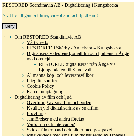
Hoppa
Hoppa
RESTORED Scandinavia AB - Digitalisering i Kungsbacka
till
till
Nytt liv till gamla filmer, videoband och ljudband!
navigering
innehåll
Meny
Om RESTORED Scandinavia AB
Vårt Credo
RESTORED i Skårby / Anneberg – Kungsbacka
Digitalisera videoband, smalfilm och ljudband i Ånge
med omnejd
RESTORED digitaliserar från Ånge via
Ljungandalen till Sundsvall
Allmänna köp- och leveransvillkor
Integritetspolicy
Cookie Policy
Kameraupptagning
Digitalisering av film och ljud
Överföring av smalfilm och video
Kvalitet vid digitalisering av smalfilm
Provfilm
Jämförelser med andra företag
Varför nu och inte vänta?
Skicka filmer band och bilder med postpaket…
Musikvideos med smalfilm digitaliserad av Uppsala