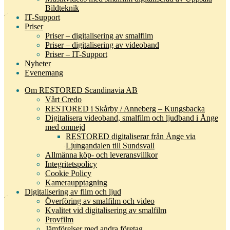
Bildteknik
IT-Support
Priser
Priser – digitalisering av smalfilm
Priser – digitalisering av videoband
Priser – IT-Support
Nyheter
Evenemang
Om RESTORED Scandinavia AB
Vårt Credo
RESTORED i Skårby / Anneberg – Kungsbacka
Digitalisera videoband, smalfilm och ljudband i Ånge
med omnejd
RESTORED digitaliserar från Ånge via
Ljungandalen till Sundsvall
Allmänna köp- och leveransvillkor
Integritetspolicy
Cookie Policy
Kameraupptagning
Digitalisering av film och ljud
Överföring av smalfilm och video
Kvalitet vid digitalisering av smalfilm
Provfilm
Jämförelser med andra företag