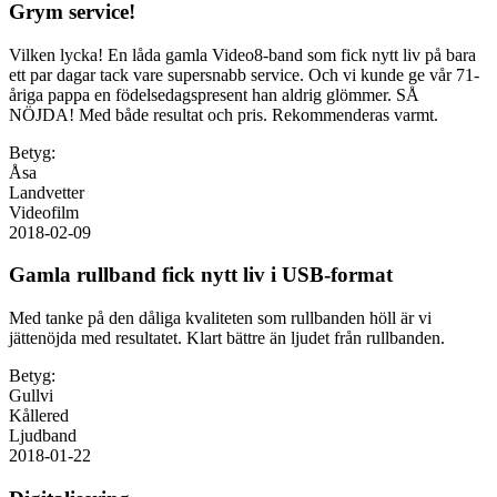
Grym service!
Vilken lycka! En låda gamla Video8-band som fick nytt liv på bara
ett par dagar tack vare supersnabb service. Och vi kunde ge vår 71-
åriga pappa en födelsedagspresent han aldrig glömmer. SÅ
NÖJDA! Med både resultat och pris. Rekommenderas varmt.
Betyg:
Åsa
Landvetter
Videofilm
2018-02-09
Gamla rullband fick nytt liv i USB-format
Med tanke på den dåliga kvaliteten som rullbanden höll är vi
jättenöjda med resultatet. Klart bättre än ljudet från rullbanden.
Betyg:
Gullvi
Kållered
Ljudband
2018-01-22