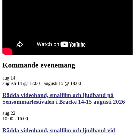
Kommande evenemang
aug
14
augusti 14 @ 12:00
-
augusti 15 @ 18:00
Rädda videoband, smalfilm och ljudband på
Sensommarfestivalen i Bräcke 14-15 augusti 2026
aug
22
10:00
-
16:00
Rädda videoband, smalfilm och ljudband vid