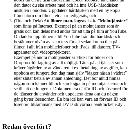
den dator du ska arbeta med och ha inte USB-hårddisken
ansluten i onödan. Uppdatera hårddisken med en ny kopia
från datorn om filmer, etc. har redigerats, och
(Titta och Dela) Att
filmer m.m. lagras i s.k. ”Molntjänster”
som finns på Internet. Exempel på en molntjänster som är
gratis och kan delas med andra för att titta på film är YouTube.
Du laddar upp filmerna till YouTube från din hårddisk och
bestämmer nivån av sekretess för att sedan kunna titta på
filmen i allt från mobiltelefoner och iPads, till datorer, TV-
apparater och videoprojektorer.
Exempel på andra molntjänster är Flickr för bilder och
Dropbox för lagring av allt möjligt. Tänk på att tjänster som
kräver åtgärder av användaren, t.ex. betalning av avgifter, kan
upphöra att fungera den dag man själv ”lägger näsan i vädret”
eller slutar betala av annan anledning. Det bör alltid finnas
någon som känner till och kan logga in på molntjänsterna och
se till att de fungerar. Dokumentera därför ID och lösenord för
de tjänster du använder och uppdatera detta om du någon
gång byter lösenorden. En bra idé kan vara att förvara ID och
lösenord tillsammans med DVD-skivorna i bankfacket e.dyl.
Redan överfört?