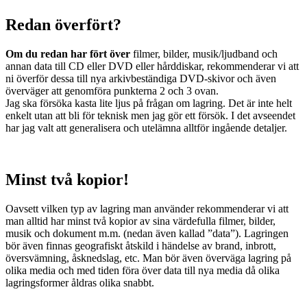
Redan överfört?
Om du redan har fört över
filmer, bilder, musik/ljudband och
annan data till CD eller DVD eller hårddiskar, rekommenderar vi att
ni överför dessa till nya arkivbeständiga DVD-skivor och även
överväger att genomföra punkterna 2 och 3 ovan.
Jag ska försöka kasta lite ljus på frågan om lagring. Det är inte helt
enkelt utan att bli för teknisk men jag gör ett försök. I det avseendet
har jag valt att generalisera och utelämna alltför ingående detaljer.
Minst två kopior!
Oavsett vilken typ av lagring man använder rekommenderar vi att
man alltid har minst två kopior av sina värdefulla filmer, bilder,
musik och dokument m.m. (nedan även kallad ”data”). Lagringen
bör även finnas geografiskt åtskild i händelse av brand, inbrott,
översvämning, åsknedslag, etc. Man bör även överväga lagring på
olika media och med tiden föra över data till nya media då olika
lagringsformer åldras olika snabbt.