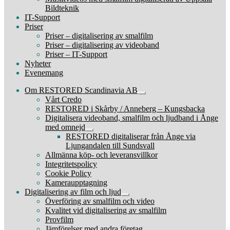
Bildteknik
IT-Support
Priser
Priser – digitalisering av smalfilm
Priser – digitalisering av videoband
Priser – IT-Support
Nyheter
Evenemang
Om RESTORED Scandinavia AB
Expandera
Vårt Credo
undermeny
RESTORED i Skårby / Anneberg – Kungsbacka
Digitalisera videoband, smalfilm och ljudband i Ånge
med omnejd
Expandera
RESTORED digitaliserar från Ånge via
undermeny
Ljungandalen till Sundsvall
Allmänna köp- och leveransvillkor
Integritetspolicy
Cookie Policy
Kameraupptagning
Digitalisering av film och ljud
Expandera
Överföring av smalfilm och video
undermeny
Kvalitet vid digitalisering av smalfilm
Provfilm
Jämförelser med andra företag