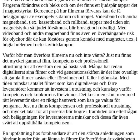
Färgerna förändras och bleks och om det finns ett ljudspår tappar det
i magnetstyrka. Beroende på hur filmerna förvaras kan de få
beläggningar av exempelvis damm och mögel. Videoband och andra
magnetband, t.ex. kassettband och rullband, tappar med tiden sin
magnetstyrka så ljudet försämras, blir brusigt och otydligt. Med
videoband och andra magnetband finns även en överhängande risk
för olyckor där de kan förstöras genom kontakt med magneter, t.ex. i
högtalarelement och stavficklampor.
Varför bör man överföra filmerna nu och inte vänta? Just nu finns
det mycket gammal film, kompetens och professionell
utrustning för att överföra den på bästa sätt. Många har redan
digitaliserat sina filmer och vid generationsskiften är det inte ovanligt
att gamla filmer kastas eller försvinner och faller i glömska. Med
tiden minskar antalet filmer som kan digitaliseras och färre
leverantörer kommer att investera i utrustning och kunskap varför
kompetens och konkurrens försvinner. Det kostar en slant men med
rätt leverantör sker ett riktigt hantverk som kan ge valuta för
pengarna. Just nu finns kompetensen och professionell utrustning
och mycket talar för att priserna blir högre i framtiden om efterfrågan
och beläggningen för leverantörerna minskar och dessa får även
svårt att upprätthålla kompetensen.
En uppfattning hos fotohandlare är att den största anledningen som
hindrar kunder från att lämna in filmer för överföring är svårigheten