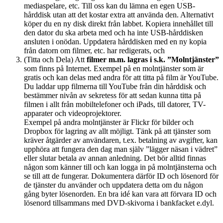
mediaspelare, etc. Till oss kan du lämna en egen USB-
hårddisk utan att det kostar extra att använda den. Alternativt
köper du en ny disk direkt från labbet. Kopiera innehållet till
den dator du ska arbeta med och ha inte USB-hårddisken
ansluten i onödan. Uppdatera hårddisken med en ny kopia
från datorn om filmer, etc. har redigerats, och
(Titta och Dela) Att
filmer m.m. lagras i s.k. ”Molntjänster”
som finns på Internet. Exempel på en molntjänster som är
gratis och kan delas med andra för att titta på film är YouTube.
Du laddar upp filmerna till YouTube från din hårddisk och
bestämmer nivån av sekretess för att sedan kunna titta på
filmen i allt från mobiltelefoner och iPads, till datorer, TV-
apparater och videoprojektorer.
Exempel på andra molntjänster är Flickr för bilder och
Dropbox för lagring av allt möjligt. Tänk på att tjänster som
kräver åtgärder av användaren, t.ex. betalning av avgifter, kan
upphöra att fungera den dag man själv ”lägger näsan i vädret”
eller slutar betala av annan anledning. Det bör alltid finnas
någon som känner till och kan logga in på molntjänsterna och
se till att de fungerar. Dokumentera därför ID och lösenord för
de tjänster du använder och uppdatera detta om du någon
gång byter lösenorden. En bra idé kan vara att förvara ID och
lösenord tillsammans med DVD-skivorna i bankfacket e.dyl.