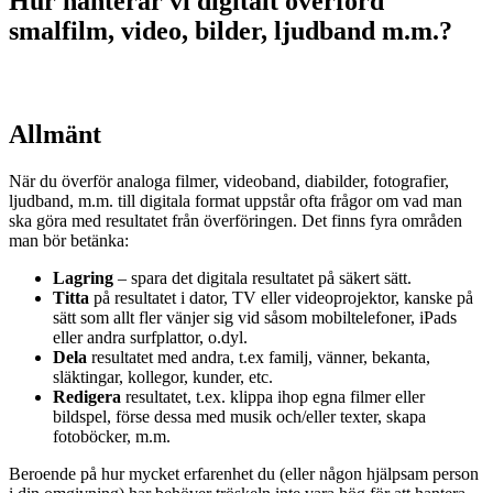
Hur hanterar vi digitalt överförd
smalfilm, video, bilder, ljudband m.m.?
Allmänt
När du överför analoga filmer, videoband, diabilder, fotografier,
ljudband, m.m. till digitala format uppstår ofta frågor om vad man
ska göra med resultatet från överföringen. Det finns fyra områden
man bör betänka:
Lagring
– spara det digitala resultatet på säkert sätt.
Titta
på resultatet i dator, TV eller videoprojektor, kanske på
sätt som allt fler vänjer sig vid såsom mobiltelefoner, iPads
eller andra surfplattor, o.dyl.
Dela
resultatet med andra, t.ex familj, vänner, bekanta,
släktingar, kollegor, kunder, etc.
Redigera
resultatet, t.ex. klippa ihop egna filmer eller
bildspel, förse dessa med musik och/eller texter, skapa
fotoböcker, m.m.
Beroende på hur mycket erfarenhet du (eller någon hjälpsam person