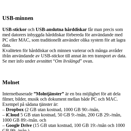
USB-minnen
USB-stickor
och
USB-anslutna hårddiskar
får man precis som
med datorers inbyggda hårddiskar förbereda för användande med
PC eller MAC, som traditionellt använder olika system för att lagra
data.
Kvaliteten för hårddiskar och minnen varierar och många avråder
ifrån användande av USB-stickor till annat än ren transport av data.
Se mer info under avsnittet “
Om livslängd
” ovan.
Molnet
Internetbaserade
”Molntjänster”
är en bra möjlighet för att dela
filmer, bilder, musik och dokument mellan både PC och MAC.
Exempel på sådana tjänster är:
–
Dropbox
(2 GB utan kostnad, 1000 GB 90:-/mån,
–
iCloud
5 GB utan kostnad, 50 GB 9:-/mån, 200 GB 29:-/mån,
1000 GB 89:-/mån. och
–
Google Drive
(15 GB utan kostnad, 100 GB 19:-/mån och 1000
GB 99:-/mån.).