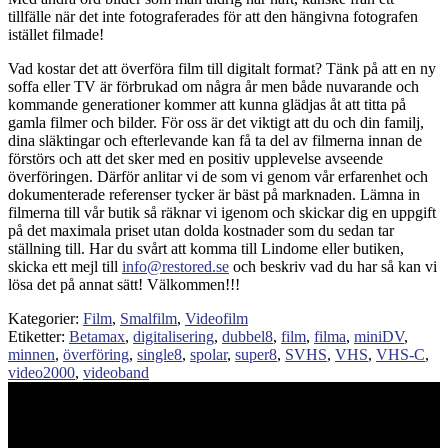
tillfälle när det inte fotograferades för att den hängivna fotografen
istället filmade!
Vad kostar det att överföra film till digitalt format? Tänk på att en ny
soffa eller TV är förbrukad om några år men både nuvarande och
kommande generationer kommer att kunna glädjas åt att titta på
gamla filmer och bilder. För oss är det viktigt att du och din familj,
dina släktingar och efterlevande kan få ta del av filmerna innan de
förstörs och att det sker med en positiv upplevelse avseende
överföringen. Därför anlitar vi de som vi genom vår erfarenhet och
dokumenterade referenser tycker är bäst på marknaden. Lämna in
filmerna till vår butik så räknar vi igenom och skickar dig en uppgift
på det maximala priset utan dolda kostnader som du sedan tar
ställning till. Har du svårt att komma till Lindome eller butiken,
skicka ett mejl till
info@restored.se
och beskriv vad du har så kan vi
lösa det på annat sätt! Välkommen!!!
Kategorier:
Film
,
Smalfilm
,
Videofilm
Etiketter:
Betamax
,
digitalisering
,
dubbel8
,
film
,
filma
,
miniDV
,
minnen
,
överföring
,
single8
,
spolar
,
super8
,
SVHS
,
VHS
,
VHS-C
,
video2000
,
videoband