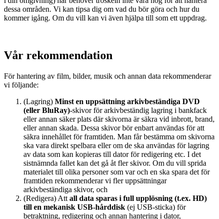
i din omgivning) har behöver tröskeln inte vara hög för att hantera
dessa områden. Vi kan tipsa dig om vad du bör göra och hur du
kommer igång. Om du vill kan vi även hjälpa till som ett uppdrag.
Vår rekommendation
För hantering av film, bilder, musik och annan data rekommenderar
vi följande:
(Lagring)
Minst en uppsättning arkivbeständiga DVD
(eller BluRay)
-skivor för arkivbeständig lagring i bankfack
eller annan säker plats där skivorna är säkra vid inbrott, brand,
eller annan skada. Dessa skivor bör enbart användas för att
säkra innehållet för framtiden. Man får bestämma om skivorna
ska vara direkt spelbara eller om de ska användas för lagring
av data som kan kopieras till dator för redigering etc. I det
sistnämnda fallet kan det gå åt fler skivor. Om du vill sprida
materialet till olika personer som var och en ska spara det för
framtiden rekommenderar vi fler uppsättningar
arkivbeständiga skivor, och
(Redigera) Att
all data sparas i full upplösning (t.ex. HD)
till en mekanisk USB-hårddisk
(ej USB-sticka) för
betraktning, redigering och annan hantering i dator,