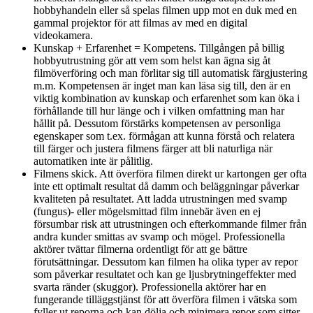
hobbyhandeln eller så spelas filmen upp mot en duk med en
gammal projektor för att filmas av med en digital
videokamera.
Kunskap + Erfarenhet = Kompetens. Tillgången på billig
hobbyutrustning gör att vem som helst kan ägna sig åt
filmöverföring och man förlitar sig till automatisk färgjustering
m.m. Kompetensen är inget man kan läsa sig till, den är en
viktig kombination av kunskap och erfarenhet som kan öka i
förhållande till hur länge och i vilken omfattning man har
hållit på. Dessutom förstärks kompetensen av personliga
egenskaper som t.ex. förmågan att kunna förstå och relatera
till färger och justera filmens färger att bli naturliga när
automatiken inte är pålitlig.
Filmens skick. Att överföra filmen direkt ur kartongen ger ofta
inte ett optimalt resultat då damm och beläggningar påverkar
kvaliteten på resultatet. Att ladda utrustningen med svamp
(fungus)- eller mögelsmittad film innebär även en ej
försumbar risk att utrustningen och efterkommande filmer från
andra kunder smittas av svamp och mögel. Professionella
aktörer tvättar filmerna ordentligt för att ge bättre
förutsättningar. Dessutom kan filmen ha olika typer av repor
som påverkar resultatet och kan ge ljusbrytningeffekter med
svarta ränder (skuggor). Professionella aktörer har en
fungerande tilläggstjänst för att överföra filmen i vätska som
fyller ut reporna och kan dölja och minimera repor som sitter