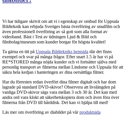
Vi har tidigare skrivit om att vi i egenskap av ombud för Uppsala
Bildteknik kan erbjuda Sveriges bästa överföring av smalfilm och
även professionell överföring av så gott som alla format av
videoband. Bäst i Test av tidningen Ljud & Bild och
filmbolag/museum som kunder borgar för högsta kvalitet!
Ta gärna en titt på
Uppsala Bildtekniks hemsida
där det finns
exempel och svar på många frågor. Efter snart 1.5 år har vi på
RE*STORED många nöjda kunder och vi fortsätter själva med
personlig transport av filmerna mellan Lindome och Uppsala för att
säkra hela kedjan i hanteringen av dina oersättliga filmer.
Har du förresten redan överfört dina filmer digitalt och har dom
lagrade på standard DVD-skivor? Observera att livslängden på
vanliga DVD-skivor sägs vara mellan 3 och 30 år. Det kan med
andra ord vara klokt att säkerhetskopiera dom och även föra över
filmerna från DVD till hårddisk. Det kan vi hjälpa till med!
Läs mer om överföring av diabilder på vår
produktsida