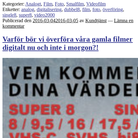
Kategorier:
Analogt
,
Film
,
Foto
,
Smalfilm
,
Videofilm
Etiketter:
analog
,
digitalisering
,
dubbel8
,
film
,
foto
,
överföring
,
single8
,
super8
,
video2000
Publicerad den
2016-03-04
2016-03-05
av
Kundtjänst
—
Lämna en
kommentar
Varför bör vi överföra våra gamla filmer
digitalt nu och inte i morgon?!