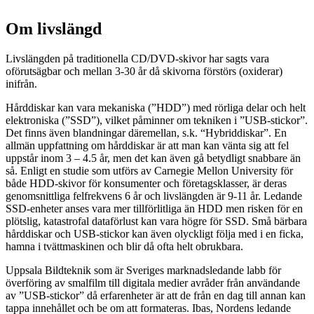
Om livslängd
Livslängden på traditionella CD/DVD-skivor har sagts vara
oförutsägbar och mellan 3-30 år då skivorna förstörs (oxiderar)
inifrån.
Hårddiskar kan vara mekaniska (”HDD”) med rörliga delar och helt
elektroniska (”SSD”), vilket påminner om tekniken i ”USB-stickor”.
Det finns även blandningar däremellan, s.k. “Hybriddiskar”. En
allmän uppfattning om hårddiskar är att man kan vänta sig att fel
uppstår inom 3 – 4.5 år, men det kan även gå betydligt snabbare än
så. Enligt en studie som utförs av Carnegie Mellon University för
både HDD-skivor för konsumenter och företagsklasser, är deras
genomsnittliga felfrekvens 6 år och livslängden är 9-11 år. Ledande
SSD-enheter anses vara mer tillförlitliga än HDD men risken för en
plötslig, katastrofal dataförlust kan vara högre för SSD. Små bärbara
hårddiskar och USB-stickor kan även olyckligt följa med i en ficka,
hamna i tvättmaskinen och blir då ofta helt obrukbara.
Uppsala Bildteknik som är Sveriges marknadsledande labb för
överföring av smalfilm till digitala medier avråder från användande
av ”USB-stickor” då erfarenheter är att de från en dag till annan kan
tappa innehållet och be om att formateras. Ibas, Nordens ledande