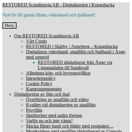
Hoppa
Hoppa
RESTORED Scandinavia AB - Digitalisering i Kungsbacka
till
till
Nytt liv till gamla filmer, videoband och ljudband!
navigering
innehåll
Meny
Om RESTORED Scandinavia AB
Vårt Credo
RESTORED i Skårby / Anneberg – Kungsbacka
Digitalisera videoband, smalfilm och ljudband i Ånge
med omnejd
RESTORED digitaliserar från Ånge via
Ljungandalen till Sundsvall
Allmänna köp- och leveransvillkor
Integritetspolicy
Cookie Policy
Kameraupptagning
Digitalisering av film och ljud
Överföring av smalfilm och video
Kvalitet vid digitalisering av smalfilm
Provfilm
Jämförelser med andra företag
Varför nu och inte vänta?
Skicka filmer band och bilder med postpaket…
Musikvideos med smalfilm digitaliserad av Uppsala