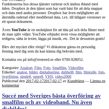
Funktionerna hos dessa tjänster varierar och ändras ibland med
tiden. Dropbox är den tjänst som har varit bäst för att dela mappar
och data med andra personer. Dropbox har även möjligheter att
återställa raderad eller modifierad data, t.ex. till tidigare versioner av
ett sparat dokument.
Även
YouTube
är en molntjänst för att titta på och dela filmer med
de man själv väljer. YouTube erbjuder även vissa möjligheter att
redigera, sätta in texter, lägga på musik, etc. Det är dessutom gratis!
Blev det mycket eller rörigt? Vi diskuterar gärna en personlig
lösning med dig som du kan känna dig bekväm med.
Kontakta oss på info@restored.se eller 0700-928052.
Kategorier:
Analogt
,
Film
,
Foto
,
Smalfilm
,
Videofilm
Etiketter:
analog
,
bilder
,
digitalisering
,
dubbel8
,
film
,
filmrulle
,
foto
,
överföring
,
single8
,
super8
,
VHS
,
video2000
Publicerad den
2017-02-17
2017-02-17
av
Kundtjänst
—
Lämna en
kommentar
Succé med Sveriges bästa överföring av
smalfilm och av videoband. Nu även
diabilder!