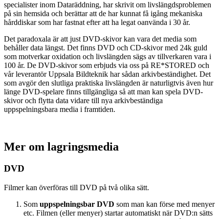
specialister inom Dataräddning, har skrivit om livslängdsproblemen
på sin hemsida och berättar att de har kunnat få igång mekaniska
hårddiskar som har fastnat efter att ha legat oanvända i 30 år.
Det paradoxala är att just DVD-skivor kan vara det media som
behåller data längst. Det finns DVD och CD-skivor med 24k guld
som motverkar oxidation och livslängden sägs av tillverkaren vara i
100 år. De DVD-skivor som erbjuds via oss på RE*STORED och
vår leverantör Uppsala Bildteknik har sådan arkivbeständighet. Det
som avgör den slutliga praktiska livslängden är naturligtvis även hur
länge DVD-spelare finns tillgängliga så att man kan spela DVD-
skivor och flytta data vidare till nya arkivbeständiga
uppspelningsbara media i framtiden.
Mer om lagringsmedia
DVD
Filmer kan överföras till DVD på två olika sätt.
Som
uppspelningsbar DVD
som man kan förse med menyer
etc. Filmen (eller menyer) startar automatiskt när DVD:n sätts