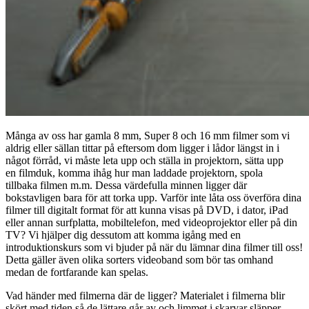
Många av oss har gamla 8 mm, Super 8 och 16 mm filmer som vi
aldrig eller sällan tittar på eftersom dom ligger i lådor längst in i
något förråd, vi måste leta upp och ställa in projektorn, sätta upp
en filmduk, komma ihåg hur man laddade projektorn, spola
tillbaka filmen m.m. Dessa värdefulla minnen ligger där
bokstavligen bara för att torka upp. Varför inte låta oss överföra dina
filmer till digitalt format för att kunna visas på DVD, i dator, iPad
eller annan surfplatta, mobiltelefon, med videoprojektor eller på din
TV? Vi hjälper dig dessutom att komma igång med en
introduktionskurs som vi bjuder på när du lämnar dina filmer till oss!
Detta gäller även olika sorters videoband som bör tas omhand
medan de fortfarande kan spelas.
Vad händer med filmerna där de ligger? Materialet i filmerna blir
skört med tiden så de lättare går av och limmet i skarvar släpper.