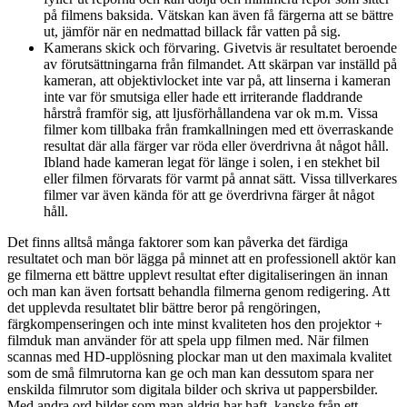
på filmens baksida. Vätskan kan även få färgerna att se bättre
ut, jämför när en nedmattad billack får vatten på sig.
Kamerans skick och förvaring. Givetvis är resultatet beroende
av förutsättningarna från filmandet. Att skärpan var inställd på
kameran, att objektivlocket inte var på, att linserna i kameran
inte var för smutsiga eller hade ett irriterande fladdrande
hårstrå framför sig, att ljusförhållandena var ok m.m. Vissa
filmer kom tillbaka från framkallningen med ett överraskande
resultat där alla färger var röda eller överdrivna åt något håll.
Ibland hade kameran legat för länge i solen, i en stekhet bil
eller filmen förvarats för varmt på annat sätt. Vissa tillverkares
filmer var även kända för att ge överdrivna färger åt något
håll.
Det finns alltså många faktorer som kan påverka det färdiga
resultatet och man bör lägga på minnet att en professionell aktör kan
ge filmerna ett bättre upplevt resultat efter digitaliseringen än innan
och man kan även fortsatt behandla filmerna genom redigering. Att
det upplevda resultatet blir bättre beror på rengöringen,
färgkompenseringen och inte minst kvaliteten hos den projektor +
filmduk man använder för att spela upp filmen med. När filmen
scannas med HD-upplösning plockar man ut den maximala kvalitet
som de små filmrutorna kan ge och man kan dessutom spara ner
enskilda filmrutor som digitala bilder och skriva ut pappersbilder.
Med andra ord bilder som man aldrig har haft, kanske från ett