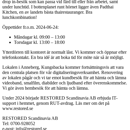
drop in-besök som kan passa vid färd till eller från arbetet, samt
under lunchtid. I bottenplanet runt hörnet ligger även Padthai
Kitchen, en av landets bästa thairestauranger. Bra
lunchkombination!
Öppettider fr.o.m. 2024-06-24:
Måndagar kl. 09:00 – 13:00
Torsdagar kl. 13:00 – 18:00
Ytterdörren till kontoret är normalt låst. Vi kommer och öppnar efter
telefonkontakt. En bra idé är att boka tid för möte när så är möjligt.
Lokalen i Anneberg, Kungsbacka kommer fortsättningsvis att vara
den centrala platsen för vår digitaliseringsverksamhet. Renovering
av lokalen pågår och vi tar emot kundbesök för att hämta och lämna
videoband, smalfilm, diabilder och ljudband efter överenskommelse.
Vi gör även hembesök för att hämta och lämna.
Under 2024 började RESTORED Scandinavia AB erbjuda IT-
support i hemmet, genom RUT-avdrag. Läs mer om det på
www.restored.se
RESTORED Scandinavia AB
Tel: 0700-928052
e-post: info@restored.se