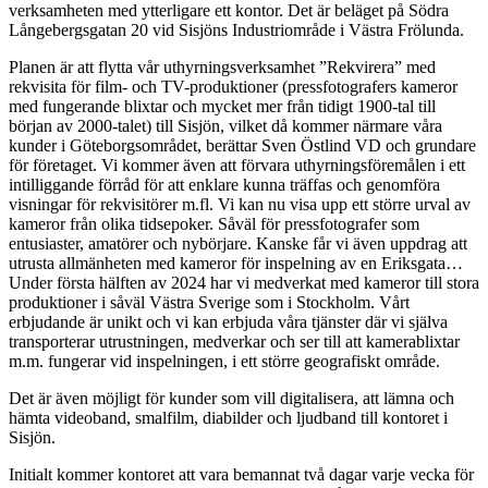
verksamheten med ytterligare ett kontor. Det är beläget på Södra
Långebergsgatan 20 vid Sisjöns Industriområde i Västra Frölunda.
Planen är att flytta vår uthyrningsverksamhet ”Rekvirera” med
rekvisita för film- och TV-produktioner (pressfotografers kameror
med fungerande blixtar och mycket mer från tidigt 1900-tal till
början av 2000-talet) till Sisjön, vilket då kommer närmare våra
kunder i Göteborgsområdet, berättar Sven Östlind VD och grundare
för företaget.
Vi kommer även att förvara uthyrningsföremålen i ett
intilliggande förråd för att enklare kunna träffas och genomföra
visningar för rekvisitörer m.fl. Vi kan nu visa upp ett större urval av
kameror från olika tidsepoker. Såväl för pressfotografer som
entusiaster, amatörer och nybörjare. Kanske får vi även uppdrag att
utrusta allmänheten med kameror för inspelning av en Eriksgata…
Under första hälften av 2024 har vi medverkat med kameror till stora
produktioner i såväl Västra Sverige som i Stockholm. Vårt
erbjudande är unikt och vi kan erbjuda våra tjänster där vi själva
transporterar utrustningen, medverkar och ser till att kamerablixtar
m.m. fungerar vid inspelningen, i ett större geografiskt område.
Det är även möjligt för kunder som vill digitalisera, att lämna och
hämta videoband, smalfilm, diabilder och ljudband till kontoret i
Sisjön.
Initialt kommer kontoret att vara bemannat två dagar varje vecka för