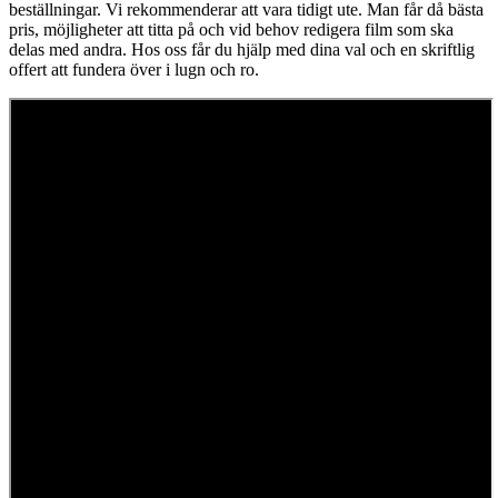
beställningar. Vi rekommenderar att vara tidigt ute. Man får då bästa
pris, möjligheter att titta på och vid behov redigera film som ska
delas med andra. Hos oss får du hjälp med dina val och en skriftlig
offert att fundera över i lugn och ro.