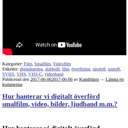
Kategorier:
Film
,
Smalfilm
,
Videofilm
Etiketter:
digitalisering
,
dubbel8
,
film
,
överföring
,
single8
,
super8
,
SVHS
,
VHS
,
VHS-C
,
videoband
Publicerad den
2017-06-06
2017-06-06
av
Kundtjänst
—
Lämna en
kommentar
Hur hanterar vi digitalt överförd
smalfilm, video, bilder, ljudband m.m.?