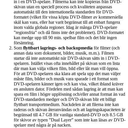
in i en DVD-spelare. Filmerna kan inte kopieras från DVD-
skivan utan en speciell process och kvaliteten anpassas
automatiskt till den internationella standarden för DVD-
formatet (vilket för vissa köpta DVD-filmer av kommersiella
skäl kan vara, eller har varit begränsat till att enbart fungera
inom valda globala regioner. Idag är många DVD-spelare
”regionsfria” och då finns inte det problemet). DVD-formatet
kan medge upp till 90 min. spelbar film och det blir ingen
försämring.
Som
flyttbart lagrings- och backupmedia
för filmer (och
annan data som dokument, bilder, musik, m.m.). Filmen
startar då inte automatiskt när DVD-skivan sätts in i DVD-
spelaren. Istället visas ofta innehållet på skivan som en lista
där man kan välja vilken film, bild eller låt man vill öppna.
För att DVD-spelaren ska klara att spela upp det man väljer
måste film, bilder och musik vara sparade i ett format som
DVD-spelaren känner igen och kan visa, vilket ibland kräver
en ansluten dator. Fördelen med sådan lagring är att man kan
spara en film i högre upplösning och/eller annat format än vad
DVD-standarden medger och DVD-skivan blir ett billigt
flyttbart transportmedium. Nackdelen är att filerna inte kan
raderas och skivan återanvändas och att lagringskapaciteten är
begränsad till 4.7 GB för vanliga standard-DVD och 8.5 GB
för skivor av typen ”Dual Layer” som inte kan läsas av DVD-
spelare med några år på nacken.