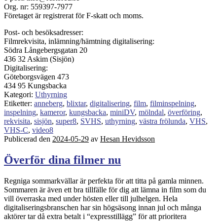
Org. nr: 559397-7977
Företaget är registrerat för F-skatt och moms.
Post- och besöksadresser:
Filmrekvisita, inlämning/hämtning digitalisering:
Södra Långebergsgatan 20
436 32 Askim (Sisjön)
Digitalisering:
Göteborgsvägen 473
434 95 Kungsbacka
Kategori:
Uthyrning
Etiketter:
anneberg
,
blixtar
,
digitalisering
,
film
,
filminspelning
,
inspelning
,
kameror
,
kungsbacka
,
miniDV
,
mölndal
,
överföring
,
rekvisita
,
sisjön
,
super8
,
SVHS
,
uthyrning
,
västra frölunda
,
VHS
,
VHS-C
,
video8
Publicerad den
2024-05-29
av
Hesan Hevidsson
Överför dina filmer nu
Regniga sommarkvällar är perfekta för att titta på gamla minnen.
Sommaren är även ett bra tillfälle för dig att lämna in film som du
vill överraska med under hösten eller till julhelgen. Hela
digitaliseringsbranschen har sin högsäsong innan jul och många
aktörer tar då extra betalt i “expresstillägg” för att prioritera