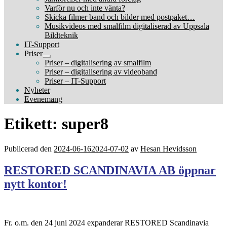
Varför nu och inte vänta?
Skicka filmer band och bilder med postpaket…
Musikvideos med smalfilm digitaliserad av Uppsala
Bildteknik
IT-Support
Priser
Expandera
Priser – digitalisering av smalfilm
undermeny
Priser – digitalisering av videoband
Priser – IT-Support
Nyheter
Evenemang
Etikett:
super8
Publicerad den
2024-06-16
2024-07-02
av
Hesan Hevidsson
RESTORED SCANDINAVIA AB öppnar
nytt kontor!
Fr. o.m. den 24 juni 2024 expanderar RESTORED Scandinavia